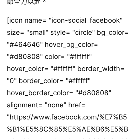
節全力以赴。
[icon name= "icon-social_facebook"
size= "small" style= "circle" bg_color=
"#464646" hover_bg_color=
"#d80808" color= "#ffffff"
hover_color= "#ffffff" border_width=
"0" border_color= "#ffffff"
hover_border_color= "#d80808"
alignment= "none" href=
"https://www.facebook.com/%E7%B5
%B1%E5%8C%85%E5%AE%B6%E5%B