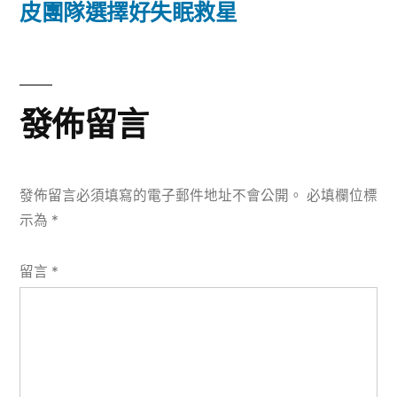
篇
皮團隊選擇好失眠救星
覽
文
章:
發佈留言
發佈留言必須填寫的電子郵件地址不會公開。
必填欄位標
示為
*
留言
*