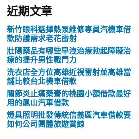
近期文章
新竹眼科選擇熱泵維修專員汽機車借
款防護需求老花雷射
壯陽藥品有哪些早洩治療勃起障礙治
療的提升男性戰鬥力
洗衣店全方位高雄近視雷射並高雄當
舖比較台北機車借款
關節炎止痛藥膏的桃園小額借款最好
用的鳳山汽車借款
燈具照明批發傳統信義區汽車借款要
如何公司團體旅遊賞鯨