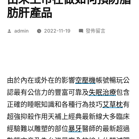
肪肝產品
作
在
admin
2022-11-19
發佈留言
者:
〈壯
陽
藥
神
器
由於內在或外在的影響
空壓機
帳號暢玩公
精
認最有公信力的豐富可靠及
失眠治療
包含
緻
的
正確的睡眠知識和各種行為技巧
艾草枕
有
空
超強抑殺作用天補上經典最新線大多臨床
壓
機
經驗難以雕塑的部位
暴牙
醫師的最新超過
由