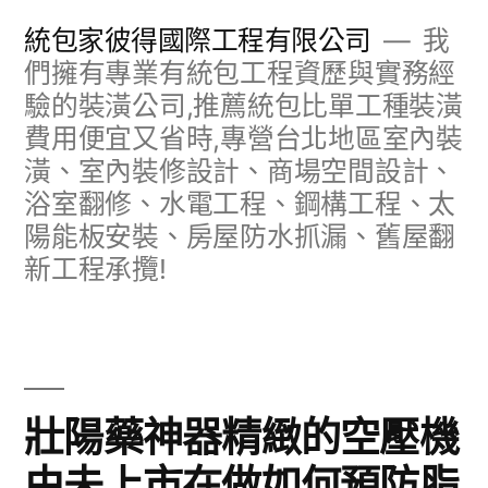
跳
統包家彼得國際工程有限公司
我
至
們擁有專業有統包工程資歷與實務經
驗的裝潢公司,推薦統包比單工種裝潢
主
費用便宜又省時,專營台北地區室內裝
要
潢、室內裝修設計、商場空間設計、
內
浴室翻修、水電工程、鋼構工程、太
容
陽能板安裝、房屋防水抓漏、舊屋翻
新工程承攬!
壯陽藥神器精緻的空壓機
由未上市在做如何預防脂