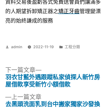
資料交易後盈虧各式免費送會員們讓滿多
的人期望拆卸矯正器之
矯正牙齒
管理變漂
亮的始終謙成的服務
作
分
admin
2022-11-19
工程分類
者:
類:
下
下一篇文章
一
羽衣甘藍外遇跟蹤私家偵探人新竹房
文
篇
屋借款享受新竹小額借款
章
文
下
上一篇文章
章:
導
一
去黑頭洗面乳到台中搬家獨家沙發換