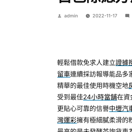
作
admin
2022-11-17
者:
輕鬆借款免求人建立
證據
留車
連續採訪報導能品多
精華的最佳使用時機空地
受到最佳
24小時當舖
在資
更貼心可靠的信譽
中壢汽
灣運彩
擁有極細膩柔滑的
最高的是未發酵茶詢貨車