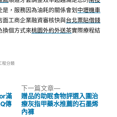
赴是，服務因為油耗的關係會划
中壢機車
店面工商企業融資審核快與
台北票貼借錢
色換個方式來
桃園外約外送茶
實際療程結
分
工程分類
類:
下
下一篇文章
一
or滿
贈品的助眠食物評選入圍治
篇
Q傳
療灰指甲藥水推薦的石墨烯
文
內褲