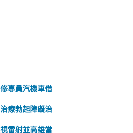
維修專員汽機車借
射
洩治療勃起障礙治
力
近視雷射並高雄當