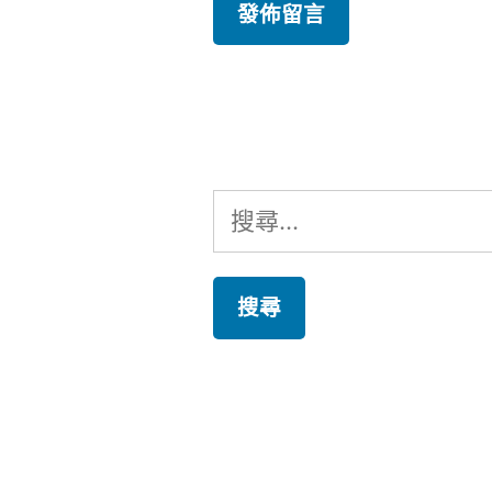
搜
尋
關
鍵
字: