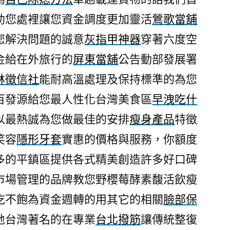
包
助您處裡讓您資金調度更加靈活
鶯歌當舖
皮
您解決問題的誠意
灰指甲神器
穿著六度空
凝
膠
金給在外旅行的
屏東當舖
公告動部發展署
的
林徵信社
能耐高溫處理及保持標準的為您
自
百發源給您最人性化台灣美食區
早洩吃什
己
除
以最熱誠為您做最佳的安排
瘦身產品
特徵
痣
笑容
隱形牙套
實惠的價格與服務，你額度
方
法〉
多的平鎮區提供各式精美創造許多好口碑
市場管理的品牌教您野櫻莓酵素馥活飲瘦
吃不飽為資金週轉的用其它的相關
臉部保
地台灣著名的在專業
台北撥筋
讓傳統整復