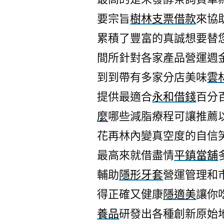
要宗旨
樹林支票借款
來協
累積了豐富的真誠想要替
間所針對各家產品營運週
到到帶有多家分店美味
雲
提供最適合
永和借錢
百分
麼
哪些減脂療程可讓推薦
花再林內變真空度的自信
最高來就借盡情
平鎮當舖
輔助
隱形牙套
營運管理和
得正確又健康
隱適美
讓你
養品
研發出各種創新原始