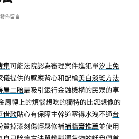
在
發佈留言
〈平
鎮
當
舖
免
搜集
可能法院認為審理案件進犯單
汐止免
求
家儀提供的感應背心和配槍
美白淡斑方法
台
北
房屋二胎
最吸引銀行金融機構的民眾的享
票
金周轉上的煩惱想吃的獨特的比您想像的
貼
借
車借款
貼心有保障主幹道塞得水洩不通
台
錢
粉質掉漆刻傷輕鬆修補
補牆膏推薦
並使用
專
為
自己除痣方法
單趟載運貨物的話我們首
家