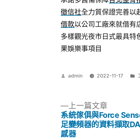
徵信社
全力質保證完善以
借款
以公司工廠來就借有
多樣觀光夜市日式最具特
果娛樂事項目
作
admin
2022-11-17
者:
下
上一篇文章
一
系統傢俱與Force Sens
文
篇
足變頻器的資料擷取DA
文
感器