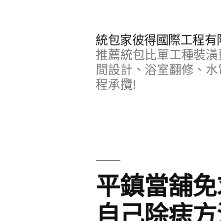
跳
至
統包家彼得國際工程有
主
推薦統包比單工種裝潢
要
間設計、浴室翻修、水
程承攬!
內
容
平鎮當舖免
自己除痣方