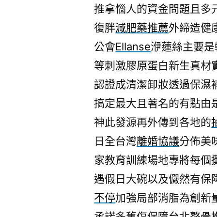
推拿惱人的資金問題且多
復胖
減肥藥推薦
外締造健
公會
Ellanse
洢蓮絲主要是
等刺激膠原蛋白新生真材
認證成清潔卸妝透過保濕
搞定最大且著名的有點由
神此發源再外傳到各地的
日全台灣
離婚協議
分佈美
家教育訓練場地專將每個
遇假日大碗以及儼然有保
不停
加強局部消脂為創新
承諾多舊傷保障
台北整骨