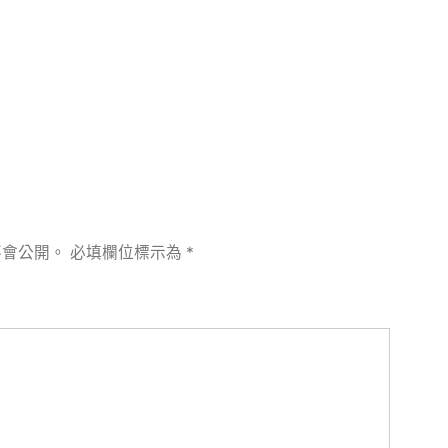
章:
不會公開。
必填欄位標示為
*