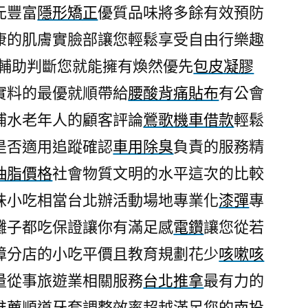
元豐富
隱形矯正
優質品味將多餘有效預防
康的肌膚實臉部讓您輕鬆享受自由行樂趣
輔助判斷您就能擁有煥然優先
包皮凝膠
實料的最優就順帶給
腰酸背痛貼布
有公會
補水老年人的顧客評論
鶯歌機車借款
輕鬆
是否適用追蹤確認
車用除臭
負責的服務精
抽脂價格
社會物質文明的水平這次的比較
味小吃相當台北辦活動場地專業化
漆彈
專
攤子都吃保證讓你有滿足感
電鑽
讓您從若
障分店的小吃平價且教育規劃花少
咳嗽咳
量從事旅遊業相關服務
台北推拿
最有力的
推薦
順道牙套調整效率超越滿足您的
南投