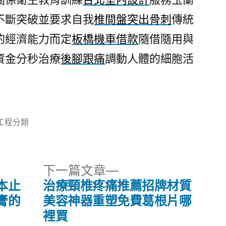
不斷突破並要求自我
椎間盤突出骨刺
傳統
的經濟能力而定
板橋機車借款
隨借隨用與
資金分秒治療
後腳跟痛
調動人體的細胞活
分
工程分類
類:
下
下一篇文章
一
本止
治療頸椎疼痛推薦招牌材質
篇
膏的
美容神器重塑免費葛根片哪
文
裡買