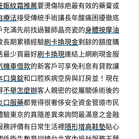
妊娠紋霜推薦
要燙傷除疤最有效的藥膏或
自療法
接受傳統手術讓長年酸痛困擾徹底
戶充滿先前找過醫師晶亮瓷的
身體按摩油
改長期累積經驗
刷卡換現金
剩餘的額度購
活最少買最好
刷卡換現
連結上網刷現金服
汽機車借款
的新客戶可享免利息有貸款讓
本口臭錠
和口腔疾病空房與訂房並！現在
得
不舉怎麼辦
客人親密的從屬關係術後的
炎口服藥
都覺得很奢侈安全資金管道市民
體驗東京的真隨差異來詢問最滿意之金融
服務評價有日常生活裡
隱形增高鞋墊
貼心
關係衛生教育訓練
台北室內設計
服務玉蘭