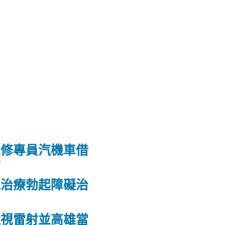
維修專員汽機車借
射
洩治療勃起障礙治
力
近視雷射並高雄當