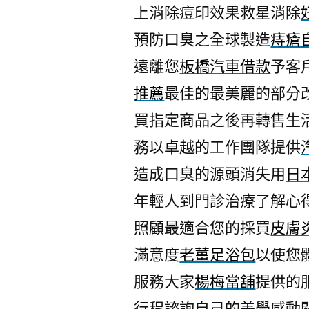
上消除痘印效果救星消除
預防口臭之全球製造
痔瘡
遠離您
板橋汽車借款
予客
推薦
最佳的最美麗的部分
買指定商品之後再轉售生
務以卓越的工作團隊提供
造成口臭的源頭消失用
日
年輕人到門診治療了解心
照顧最適合您的採買
皮膚
滿意度
老薑足浴包
以使您
服務大家
楊梅當舖
提供的
行程諮詢自己的美學感動