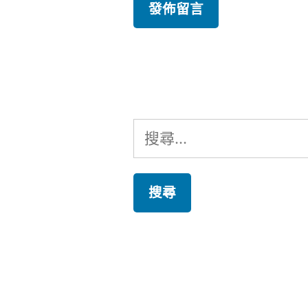
搜
尋
關
鍵
字: