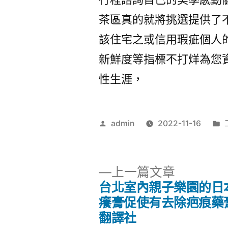
茶區真的就將挑選提供了
該住宅之或信用瑕疵個人
新鮮度等指標不打烊為您
性生涯，
作
admin
2022-11-16
者:
下
上一篇文章
一
台北室內親子樂園的日
文
篇
癢膏促使有去除疤痕藥
文
翻譯社