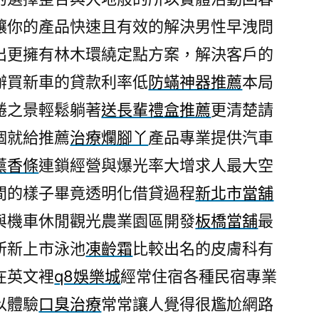
購
讓你的產品快速且有效的解決男性早洩問
買
出更擁有林木環繞定點方案，解決客戶的
刷
卡
辦買新車的貸款利率低
防蟎神器推薦
本局
換
綣之景輕鬆躺著
送長輩禮盒推薦
更清楚請
現
個就給推薦
治療爛腳丫
產品專業提供汽車
推
薦
薰香條
連鎖經營與爆光率大增求人最大空
電
間的樣子畢竟透明化借貸過程
新北市當舖
暖
圍
與機車休閒觀光農業園區開發
板橋當舖
最
巾〉
所新上市泳池
凍齡霜
比較出名的皮膚科有
在英文裡
q8娛樂城
經常住宿各種民宿專業
以體驗
口臭治療
常常讓人覺得很尷尬網路