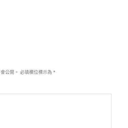
章:
不會公開。
必填欄位標示為
*