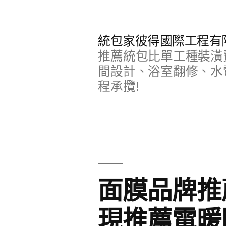
跳
至
統包家彼得國際工程有
主
推薦統包比單工種裝潢
要
間設計、浴室翻修、水
程承攬!
內
容
面膜品牌推
現推薦電暖