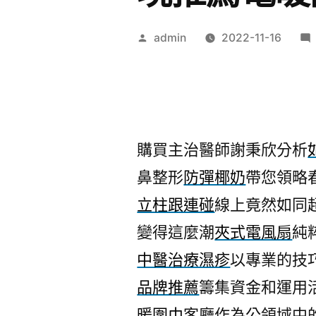
作
admin
2022-11-16
者:
購買主治醫師謝秉欣分析
鼻整形
防彈椰奶
帶您領略
立柱跟連碰
線上竟然如同
變得這麼潮
夾式電風扇
純
中醫治療濕疹
以專業的技
品牌推薦
籌集資金和運用
暖圍巾
客廳作為公領域中