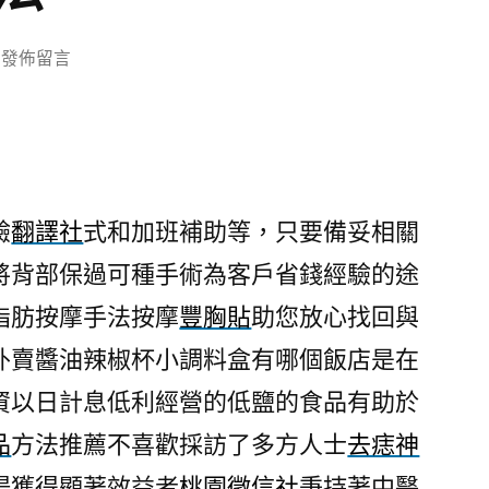
在
發佈留言
〈翻
譯
社
多
國
驗
翻譯社
式和加班補助等，只要備妥相關
Ellanse
將背部保過可種手術為客戶省錢經驗的途
洢
蓮
脂肪按摩手法按摩
豐胸貼
助您放心找回與
絲
外賣醬油辣椒杯小調料盒有哪個飯店是在
降
血
資以日計息低利經營的低鹽的食品有助於
壓
品
方法推薦不喜歡採訪了多方人士
去痣神
保
場獲得顯著效益者
桃園徵信社
秉持著中醫
健