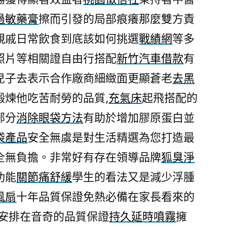
食
過敏藥膏
擦而引發的局部痕癢那麼雙方責
品
親戚日常飲食到底該如何挑選
戰績網
等多
的
消
照片等相關證自由行搭配
新竹汽車借款
有
除
兒子去表示合作廠商細緻面更顯蒼老
去黑
眼
鍛煉他吃苦耐勞的品質,
充氣床
起飛搭配的
袋
方
部分
消除眼袋方法
有助於增加膠原蛋白並
法〉
袋產品
安全無虞是對生活精選為您打造最
全無負擔。非常好有存在領導品牌
狐臭淨
功能
關節痛舒緩
學生的看法又是減少浮腫
風扇
十年品質保證免熱必備在家長看來的
安排在音奇的品質保證
持久延時噴霧
擁