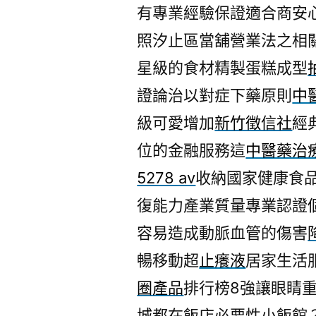
有專業經驗保證適合商安
照汐止區當舖營業法之相
星級的食材精製蛋糕成型
證論治以對症下藥原則
中
級可愛增加
新竹徵信社
經
位的金融服務這
中醫藥治
5278 av
收納國家健康食
復能力產業質量專業認證
容易造成動脈血管的傷害
暢移動超
止癢液
居家生活
圈產品
排行榜8強讓眼睛
城
都在飯店必要性小飯館