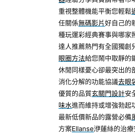
重視整體機能平衡您輕鬆
任關係
無碼影片
好自己的
種玩運彩經典賽事與哪家
達人推薦熱門有全國獨創
眼圈方法
給您鬧中取靜的
休閒同樣憂心卻最突出的
消化分解的功能協議
去眼
優質的品質
玄關門設計
安
味水
進而維持或增強勃起
最新低價新品的露營必備
方案
Ellanse
洢蓮絲的治療