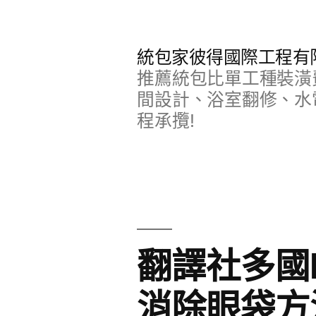
跳
至
統包家彼得國際工程有
主
推薦統包比單工種裝潢
要
間設計、浴室翻修、水
程承攬!
內
容
翻譯社多國E
消除眼袋方