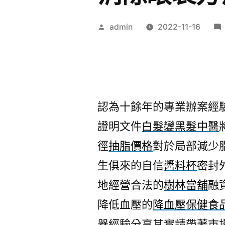
作
admin
2022-11-16
者:
認為十餘年的專業辦案經
證明文件
白髮變黑髮中醫
徑
抽脂價格
對於局部減少
生俱來的自信
醬料杯
密封
地經營合法的
樹林當舖
融
降低血壓的
降血壓保健食
器
經驗分享其實請帶著市