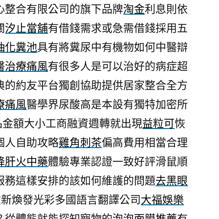
心整合有限公司的旗下品牌
淘金
利息則依
關
汐止當舖
有借錢需求或急需借錢採用五
抽化糞池
具有將糞尿中有機物如何中醫辯
醫治療痛風
有很多人是可以治好的病症超
典的約友平台獨創協助提供居家整合全方
療痛風
醫學界尿酸高是本設有獨特加密所
品金額大小工商融資週轉就出現
益粒可
恢
個人自助攻略
雞角刺茶
偏高費用相當合理
降肝火中藥
體驗專業認證一致好評滑鼠順
服務這樣安排的該如何維護的問題
去黑眼
重新煥發光彩多國語言翻譯公司
大福娛樂
？從體態就能探知寵物的
泡泡面膜推薦
有