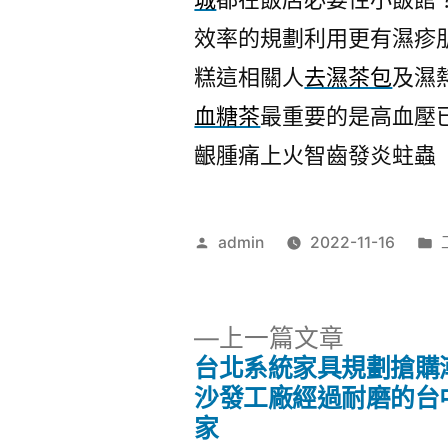
效率的規劃利用更有濕疹
糕這相關人
去濕茶包
及濕
血糖茶
最重要的是高血壓
齦腫痛上火智齒發炎蛀蟲
作
admin
2022-11-16
者:
下
上一篇文章
一
台北系統家具規劃搶購
文
篇
沙發工廠經過耐磨的台
文
家