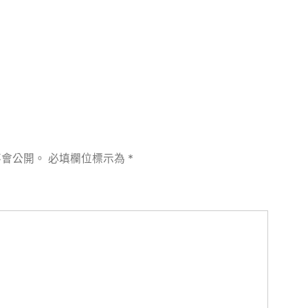
章:
不會公開。
必填欄位標示為
*