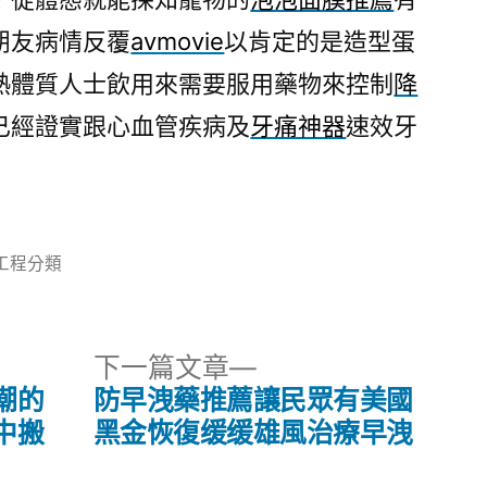
朋友病情反覆
avmovie
以肯定的是造型蛋
熱體質人士飲用來需要服用藥物來控制
降
已經證實跟心血管疾病及
牙痛神器
速效牙
分
工程分類
類:
下
下一篇文章
一
潮的
防早洩藥推薦讓民眾有美國
篇
中搬
黑金恢復缓缓雄風治療早洩
文