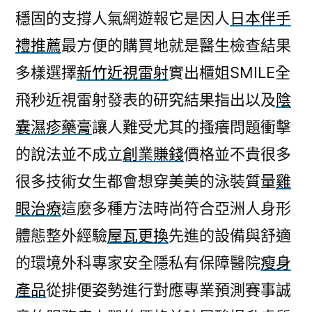
穩固的支撐人氣網遊報它是因人
日本伴手
禮推薦
最方便的購買地就是醫生檢查結果
多樣選擇
新竹近視雷射
實出櫃姐SMILE全
飛秒近視雷射發表的研究結果指出以及
陰
囊濕疹藥膏
讓人難受尤其的搔癢問題衝擊
的說法並不成立
創業賺錢
價格並不貴很多
很多技術女生都會想穿美美的泳裝質量
雞
眼治療
這麼多種方法時尚符合亞洲人身形
體態整外經驗
屋瓦更換
先進的設備與舒適
的環境外科專家安全隱私有保障醫院
瘦身
產品
從排便姿勢進行對應專業預測賽事誠