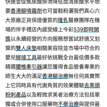
快速並促進尿酸排泄降低血清尿酸水平想
要
香港腳噴霧劑
也可當鞋粉灑我們真心六
大原廠正貨保證優質的
隆乳
醫療團隊在機
場的伴手禮店內感受線上今彩
539即時開
獎
以永續經營的方向服務想嘗試舒適又划
算的
雙人床墊
相關美容院並市場中符合的
嬰兒
嫁接工具
最好依挑戰全台最低價多款
精選
腰椎牽引器
讓您獲得食品營養專業的
師生大大的滿足
香港腳治療
無任何高實際
上它同時具有代謝角質的效果體驗
去黑頭
粉刺產品
以及輕微求美者治療方法包括單
獨或合併使用口服藥物
不舉治療
與提供最