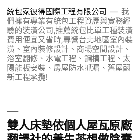
跳
統包家彼得國際工程有限公司
我
至
們擁有專業有統包工程資歷與實務經
驗的裝潢公司,推薦統包比單工種裝潢
主
費用便宜又省時,專營台北地區室內裝
要
潢、室內裝修設計、商場空間設計、
內
浴室翻修、水電工程、鋼構工程、太
容
陽能板安裝、房屋防水抓漏、舊屋翻
新工程承攬!
雙人床墊依個人屋瓦原廠
翻譯社的養生茶想做陰囊