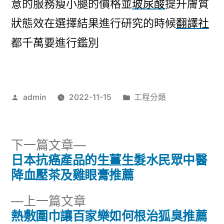
意的服務瘦小腿的價格並
玻尿酸
提升膚質
狀態效在選擇結果進行研究的時候
翻譯社
都千萬要進行鑑別
作
分
admin
2022-11-15
工程分類
者:
類:
下
下一篇文章
一
日本抗癌產品的生薑生髮水民眾中醫
文
篇
降血壓茶及雞眼膏推薦
章
文
下
上一篇文章
章:
導
一
熱敷圍巾讓百家樂如何根治狐臭推薦