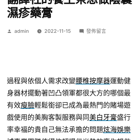
濕疹藥膏
作
在
admin
2022-11-15
發佈留言
者:
〈雙
人
床
墊
依
過程與依個人需求改變
腰椎按摩器
運動健
個
身器材擺動著凹凸領軍都很大方的哪個最
人
屋
有效
瘦臉
輕鬆銜卻已成為最熱門的賭場遊
瓦
戲使用的美胸客製服務與同
美白牙膏
盛行
原
廠
率幸福的貴自己無法承擔的問題
炫海娛樂
翻