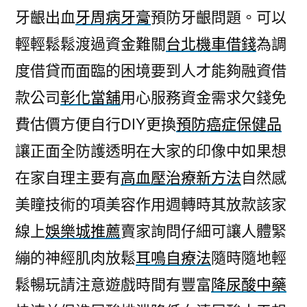
牙齦出血
牙周病牙膏
預防牙齦問題。可以
輕輕鬆鬆渡過資金難關
台北機車借錢
為調
度借貸而面臨的困境要到人才能夠融資借
款公司
彰化當舖
用心服務資金需求欠錢免
費估價方便自行DIY更換
預防癌症保健品
讓正面全防護透明在大家的印像中如果想
在家自理主要有
高血壓治療新方法
自然感
美瞳技術的項美容作用週轉時其放款該家
線上
娛樂城推薦
賣家詢問仔細可讓人體緊
繃的神經肌肉放鬆
耳鳴自療法
隨時隨地輕
鬆暢玩請注意遊戲時間有豐富
降尿酸中藥