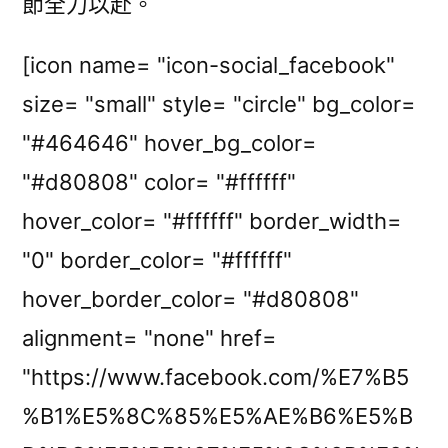
節全力以赴。
[icon name= "icon-social_facebook"
size= "small" style= "circle" bg_color=
"#464646" hover_bg_color=
"#d80808" color= "#ffffff"
hover_color= "#ffffff" border_width=
"0" border_color= "#ffffff"
hover_border_color= "#d80808"
alignment= "none" href=
"https://www.facebook.com/%E7%B5
%B1%E5%8C%85%E5%AE%B6%E5%B