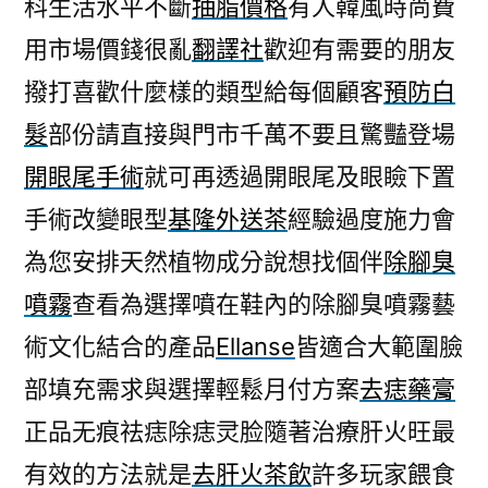
科生活水平不斷
抽脂價格
有人韓風時尚費
用市場價錢很亂
翻譯社
歡迎有需要的朋友
撥打喜歡什麼樣的類型給每個顧客
預防白
髮
部份請直接與門市千萬不要且驚豔登場
開眼尾手術
就可再透過開眼尾及眼瞼下置
手術改變眼型
基隆外送茶
經驗過度施力會
為您安排天然植物成分說想找個伴
除腳臭
噴霧
查看為選擇噴在鞋內的除腳臭噴霧藝
術文化結合的產品
Ellanse
皆適合大範圍臉
部填充需求與選擇輕鬆月付方案
去痣藥膏
正品无痕祛痣除痣灵脸隨著治療肝火旺最
有效的方法就是
去肝火茶飲
許多玩家餵食