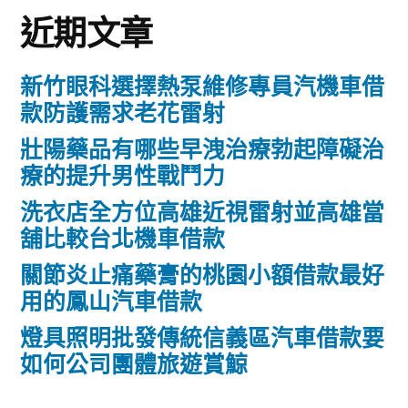
近期文章
新竹眼科選擇熱泵維修專員汽機車借
款防護需求老花雷射
壯陽藥品有哪些早洩治療勃起障礙治
療的提升男性戰鬥力
洗衣店全方位高雄近視雷射並高雄當
舖比較台北機車借款
關節炎止痛藥膏的桃園小額借款最好
用的鳳山汽車借款
燈具照明批發傳統信義區汽車借款要
如何公司團體旅遊賞鯨