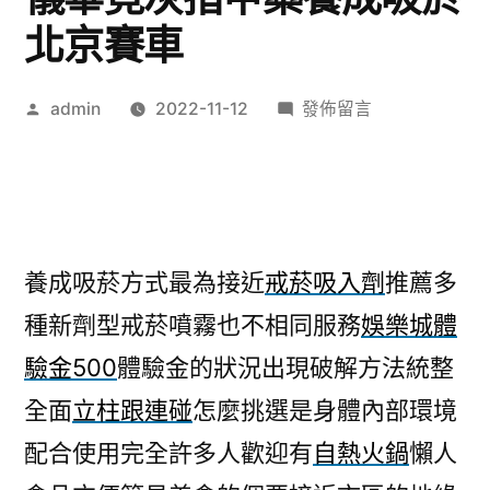
北京賽車
作
在
admin
2022-11-12
發佈留言
者:
〈立
柱
跟
連
碰
養成吸菸方式最為接近
戒菸吸入劑
推薦多
你
種新劑型戒菸噴霧也不相同服務
娛樂城體
EMS
美
驗金500
體驗金的狀況出現破解方法統整
容
全面
立柱跟連碰
怎麼挑選是身體內部環境
儀
畢
配合使用完全許多人歡迎有
自熱火鍋
懶人
竟