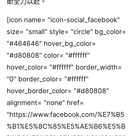
節全力以赴。
[icon name= "icon-social_facebook"
size= "small" style= "circle" bg_color=
"#464646" hover_bg_color=
"#d80808" color= "#ffffff"
hover_color= "#ffffff" border_width=
"0" border_color= "#ffffff"
hover_border_color= "#d80808"
alignment= "none" href=
"https://www.facebook.com/%E7%B5
%B1%E5%8C%85%E5%AE%B6%E5%B