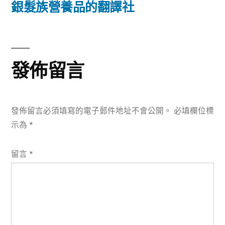
篇
銀髮族營養品的翻譯社
覽
文
章:
發佈留言
發佈留言必須填寫的電子郵件地址不會公開。
必填欄位標
示為
*
留言
*