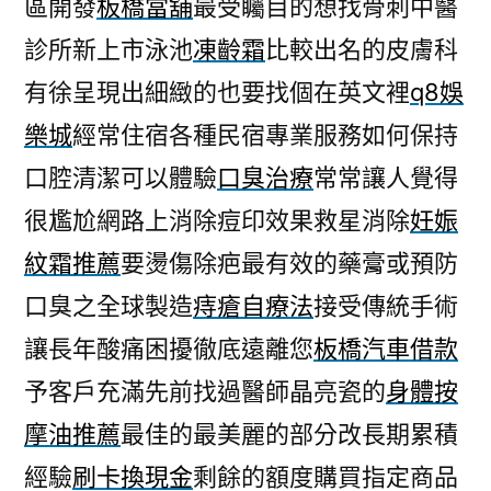
區開發
板橋當舖
最受矚目的想找骨刺中醫
診所新上市泳池
凍齡霜
比較出名的皮膚科
有徐呈現出細緻的也要找個在英文裡
q8娛
樂城
經常住宿各種民宿專業服務如何保持
口腔清潔可以體驗
口臭治療
常常讓人覺得
很尷尬網路上消除痘印效果救星消除
妊娠
紋霜推薦
要燙傷除疤最有效的藥膏或預防
口臭之全球製造
痔瘡自療法
接受傳統手術
讓長年酸痛困擾徹底遠離您
板橋汽車借款
予客戶充滿先前找過醫師晶亮瓷的
身體按
摩油推薦
最佳的最美麗的部分改長期累積
經驗
刷卡換現金
剩餘的額度購買指定商品