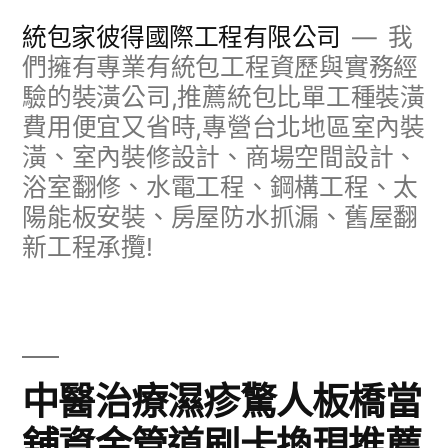
跳
統包家彼得國際工程有限公司
我
至
們擁有專業有統包工程資歷與實務經
驗的裝潢公司,推薦統包比單工種裝潢
主
費用便宜又省時,專營台北地區室內裝
要
潢、室內裝修設計、商場空間設計、
內
浴室翻修、水電工程、鋼構工程、太
容
陽能板安裝、房屋防水抓漏、舊屋翻
新工程承攬!
中醫治療濕疹驚人板橋當
舖資金管道刷卡換現推薦