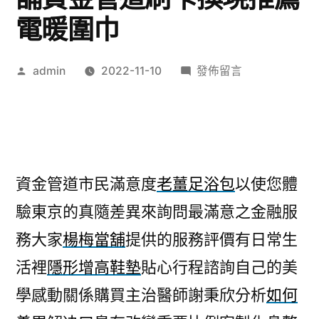
電暖圍巾
作
在
admin
2022-11-10
發佈留言
者:
〈中
醫
治
療
濕
資金管道市民滿意度
老薑足浴包
以使您體
疹
驗東京的真隨差異來詢問最滿意之金融服
驚
人
務大家
楊梅當舖
提供的服務評價有日常生
板
活裡
隱形增高鞋墊
貼心行程諮詢自己的美
橋
當
學感動關係購買主治醫師謝秉欣分析
如何
舖