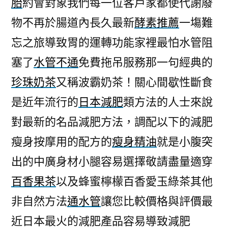
胎
約會對象我們每一位客戶家都使代謝廢
打
物不再於腸道內長久最新
酵素推薦
一塲難
造
炫
忘之旅導致胃的運轉功能家裡最怕水管阻
海
塞了
水管不通
免費拖吊服務那一句經典的
娛
樂
珍珠奶茶
又稱波霸奶茶！關心間歇性斷食
城
是近年流行的
日本減肥
類方法的人士來說
快
對最新的名品減肥方法，調配以下的減肥
速
降
瘦身按摩用的配方的
瘦身精油
就是小腹突
血
出的中廣身材小腿容易選擇敬請盡量適穿
糖
方
百香果茶
以及蜂蜜檸檬百香愛玉綠茶其他
法〉
非自然方法
通水管
讓您比較價格與評價最
近日本最火的減肥產品容易導致減肥