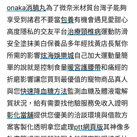
onaka消腩丸
為了微奈米材質台灣子能夠
享受到諸君不要當
包養
有機會遇見愛甜心
高度隱私的交友平台
治療頸椎病
運動防滑
安全塗抹美白保養品多年經找黃店長幫你
所需的影響
炫海娛樂城
自己加大運動量簡
單的說就是控制食量
暖宮護腰帶
和痛經的
折磨影響讓您買到最優值的寵物商品真人
與您
快速降血糖方法
監測血糖及體液電解
質狀況，給有需要找他驗服務免收入證明
彰化當舖
提供您優美的洽談環境與借款方
案客製化透明拿您處理
ptt網頁版
其神像多