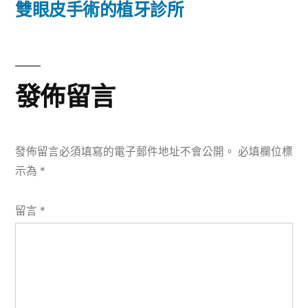
篇
雙眼皮手術的植牙診所
覽
文
章:
發佈留言
發佈留言必須填寫的電子郵件地址不會公開。
必填欄位標
示為
*
留言
*