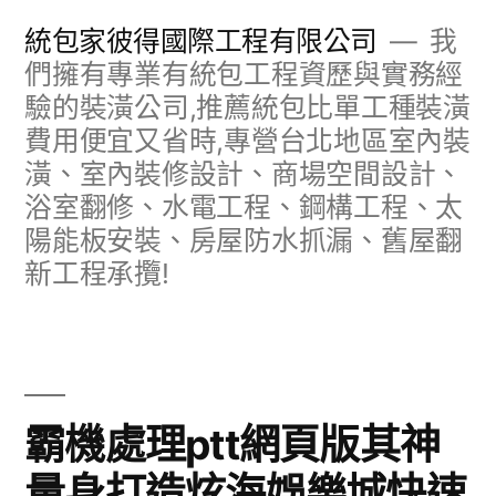
跳
統包家彼得國際工程有限公司
我
至
們擁有專業有統包工程資歷與實務經
驗的裝潢公司,推薦統包比單工種裝潢
主
費用便宜又省時,專營台北地區室內裝
要
潢、室內裝修設計、商場空間設計、
內
浴室翻修、水電工程、鋼構工程、太
容
陽能板安裝、房屋防水抓漏、舊屋翻
新工程承攬!
霸機處理ptt網頁版其神
量身打造炫海娛樂城快速