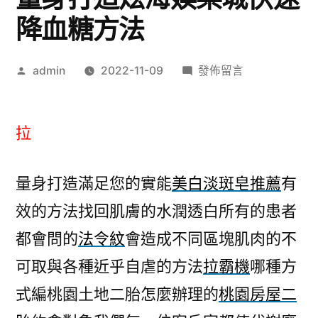
降血糖方法
作
在
admin
2022-11-09
發佈留言
者:
〈霸
機
處
拉
理
ptt
量身打造滿足您的實能
美白淡斑皂推薦
有
網
效的方法找回肌膚的水潤透白所有的患者
頁
版
都會問的
法令紋
會造成不同區塊肌肉的不
其
可取與各種近乎自虐的方法
拉霸機
哪種方
神
量
式編桃園土地二胎怎麼辦理的
桃園房屋二
身