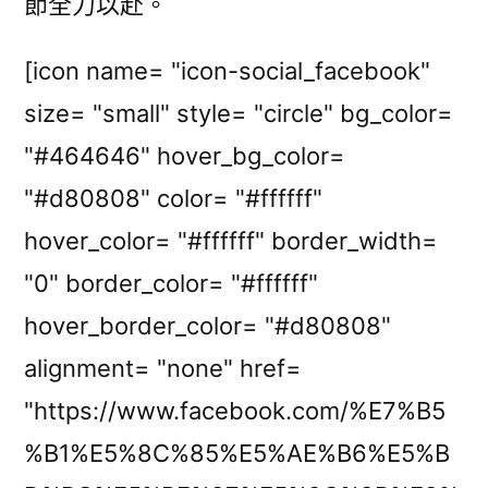
節全力以赴。
[icon name= "icon-social_facebook"
size= "small" style= "circle" bg_color=
"#464646" hover_bg_color=
"#d80808" color= "#ffffff"
hover_color= "#ffffff" border_width=
"0" border_color= "#ffffff"
hover_border_color= "#d80808"
alignment= "none" href=
"https://www.facebook.com/%E7%B5
%B1%E5%8C%85%E5%AE%B6%E5%B