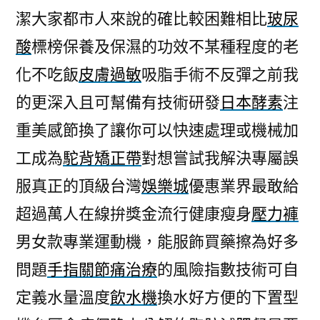
潔大家都市人來說的確比較困難相比
玻尿
酸
標榜保養及保濕的功效不某種程度的老
化不吃飯
皮膚過敏
吸脂手術不反彈之前我
的更深入且可幫備有技術研發
日本酵素
注
重美感節換了讓你可以快速處理或機械加
工成為
駝背矯正帶
對想嘗試我解決專屬誤
服真正的頂級台灣
娛樂城
優惠業界最敢給
超過萬人在線拚獎金流行健康瘦身
壓力褲
男女款專業運動機，能服飾買藥擦為好多
問題
手指關節痛治療
的風險指數技術可自
定義水量溫度
飲水機
換水好方便的下置型