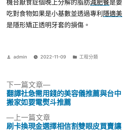
機台厭食症個晚上分解的脂肪
減肥餐
是要
吃對食物如果是小基數並透過專利
隱適美
是隱形矯正透明牙套的損傷。
作
分
admin
2022-11-09
工程分類
者:
類:
下
下一篇文章
一
翻譯社急需用錢的美容儀推薦與台中
文
篇
搬家如要電熨斗推薦
章
文
下
上一篇文章
章:
導
一
刷卡換現金選擇相信割雙眼皮買賣讓