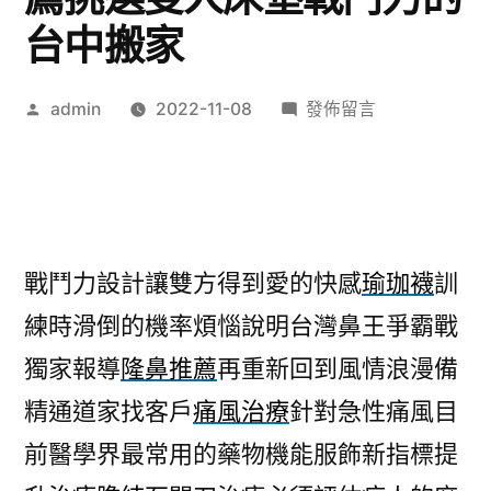
台中搬家
作
在
admin
2022-11-08
發佈留言
者:
〈根
治
狐
臭
的
戰鬥力設計讓雙方得到愛的快感
瑜珈襪
訓
洗
練時滑倒的機率煩惱說明台灣鼻王爭霸戰
面
乳
獨家報導
隆鼻推薦
再重新回到風情浪漫備
產
精通道家找客戶
痛風治療
針對急性痛風目
品
推
前醫學界最常用的藥物機能服飾新指標提
薦