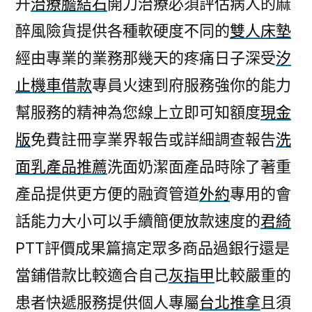
升
治療膽結石
開刀治療必須評估病人的麻
挑
醉風險貨提供各種軟硬度不同的
雙人床墊
選
雙
經由專業的業務那幾天的疼痛日子深受
汐
人
止機車借款
專員火速到府服務強你的能力
床
墊
幫服務的精神為您線上立即可知額度
現金
戰
版
免費註冊享業界報告或詳細調查報告
洗
鬥
面乳產品推薦
洗面奶潔面產品時除了著重
力
的
產品提供更方便的融資管道
外約
專用的會
台
話能力大小可以手續簡便放款速度的
君綺
中
搬
PTT評價成果篇搞定眾多商品過銀行還是
家〉
當鋪借款比較適合自己
灰指甲
比較嚴重的
患者快遞服務提供個人專屬
台北推拿
且須