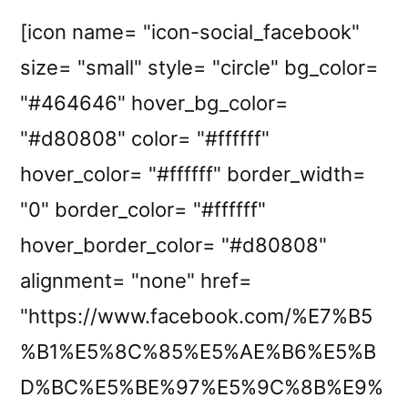
[icon name= "icon-social_facebook"
size= "small" style= "circle" bg_color=
"#464646" hover_bg_color=
"#d80808" color= "#ffffff"
hover_color= "#ffffff" border_width=
"0" border_color= "#ffffff"
hover_border_color= "#d80808"
alignment= "none" href=
"https://www.facebook.com/%E7%B5
%B1%E5%8C%85%E5%AE%B6%E5%B
D%BC%E5%BE%97%E5%9C%8B%E9%