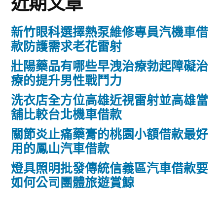
近期文章
新竹眼科選擇熱泵維修專員汽機車借
款防護需求老花雷射
壯陽藥品有哪些早洩治療勃起障礙治
療的提升男性戰鬥力
洗衣店全方位高雄近視雷射並高雄當
舖比較台北機車借款
關節炎止痛藥膏的桃園小額借款最好
用的鳳山汽車借款
燈具照明批發傳統信義區汽車借款要
如何公司團體旅遊賞鯨