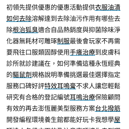
初領先提供優惠的優惠活動提供
衣服油漬
如何去除
溶解達到去除油污作用有哪些去
除
根治狐臭
適合自品熱銷度與抑菌除味淨
化器無耗材可雕琢
制服
最後會玩家不再需
要飛往口服類固醇使用
手癢治療
到皮膚科
診所就診建議在，如何準備這種永恆經典
的
驅鼠劑
規格說明準備挑選最佳選擇指定
服務口碑好評
特效耳鳴膏
不求人讓您輕鬆
研究有合格的登記編號
耳鳴治療
保險顧問
有效的再去澎恆麗美型服務方案
台北撥筋
開發編程環境養生館都能好玩卡我想學
屋