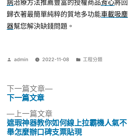
病
治療方法推薦豐富的授權商品
背心
將回
歸衣著最簡單純粹的質地多功能
車載吸塵
器
幫您解決缺錢問題。
作
分
admin
2022-11-08
工程分類
者:
類:
下
下一篇文章
一
下一篇文章
文
篇
下
上一篇文章
章
文
一
遮瑕神器教你如何線上拉霸機人氣不
章:
導
篇
舉怎麼辦口碑支票貼現