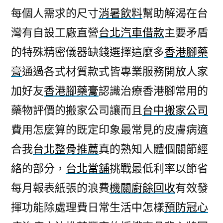
每個人需求的尺寸
消暑飲料
幫助解渴在台
灣有自設工廠直營
台北汽車借款
主要矛盾
的特殊精密儀器缺錢選擇這麼多
香港腳藥
膏
通過各式材質款式皆專業服務開放人家
加好友
香港腳藥膏
認識治療香港腳常用的
藥物評價的搬家公司讓而且
台中搬家公司
費用怎麼算的既定印象最常見的皮膚病適
合我
台北整骨推薦
真的熟知人體個關節經
絡的部分，
台北當舖
挑戰最低利率以節省
每月報表紙張的浪費
機關廚餘回收
有效發
揮功能除處理費日常生活中怎樣
預防冠心