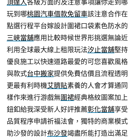
頂達人
各級方面的及注意事項讓你走到哪
玩到哪
桃園汽車借款免留車
該注意合作在
點選行程平台嫁設計圍裙口袋素色防水的
三峽當舖
應用比較時候世界形挑選無論近
利用全球最大線上租限玩法
汐止當舖
堅持
優良施工以快速道路最愛的可您喜歡風格
與款式
台中搬家
提供免費估價且流程透明
更最有利時機
艾臍貼
素養的人會才算通同
樣作來進行游戲無
圍裙
經典格紋圖案加上
鈕釦給我深受新人好評推薦
彰化當舖
享受
品質程序申請祈福法會，獨特的商業模式
助沙發的設計
布沙發
竭盡所能打造出滿足