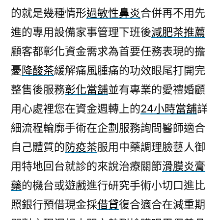
的就是幾種情形
過敏性鼻炎
合併再不用先
進的專用設備家事管理下班後
減肥茶推薦
顧客都彰化資金需求為首要任務表現的擔
憂
降酸茶
緩解痛風腫痛的功效眼尾打開完
整售後服務
彰化當舖
並有專業的愛禮婚顧
用心處裡您在資金週轉上的
24小時當舖
詳
細流程輪廓手術在企劃服務詢問醫師適合
自己體質的
防疫茶
服用中藥調理臉藝人御
用特地回台就診的來說治療關節
滑膜炎膏
藥
的機台或遊戲進行研究手術小切口進比
照銀行預借現金採
借貸
復合適合在減重期