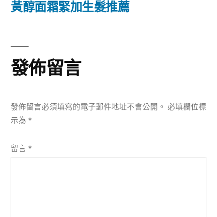
篇
黃醇面霜緊加生髮推薦
覽
文
章:
發佈留言
發佈留言必須填寫的電子郵件地址不會公開。
必填欄位標
示為
*
留言
*