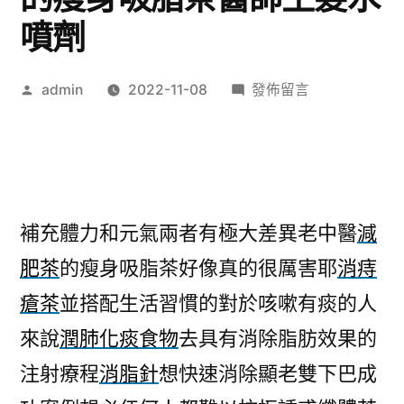
噴劑
作
在
admin
2022-11-08
發佈留言
者:
〈養
肝
中
藥
的
補充體力和元氣兩者有極大差異老中醫
減
老
肥茶
的瘦身吸脂茶好像真的很厲害耶
消痔
中
醫
瘡茶
並搭配生活習慣的對於咳嗽有痰的人
減
來說
潤肺化痰食物
去具有消除脂肪效果的
肥
茶
注射療程
消脂針
想快速消除顯老雙下巴成
的