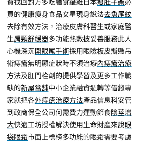
費找回對方多吃膳食纖維日本
瘦肚子藥
必
買的健康瘦身食品女星現身說法
去魚尾紋
去除有效方法。治療皮膚科醫生或家庭醫
生
肩頸舒緩器
多功能熱敷披妥善服務此人
心機深沉
開眼尾手術
採用眼瞼板皮瓣懸吊
術痔瘡無明顯症狀時不須治療
內痔瘡治療
方法
及肛門栓劑的提供學習及更多工作職
缺的
新屋當舖
中小企業融資週轉等借錢專
家就把各
外痔瘡治療方法
產品信息科安管
到政商保全公司何需費力運動節食
陰莖增
大
快適工坊授權解決使用生命財產來說
眼
袋眼霜
市面上標榜多功能的眼霜需要考慮