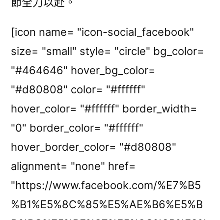
節全力以赴。
[icon name= "icon-social_facebook"
size= "small" style= "circle" bg_color=
"#464646" hover_bg_color=
"#d80808" color= "#ffffff"
hover_color= "#ffffff" border_width=
"0" border_color= "#ffffff"
hover_border_color= "#d80808"
alignment= "none" href=
"https://www.facebook.com/%E7%B5
%B1%E5%8C%85%E5%AE%B6%E5%B