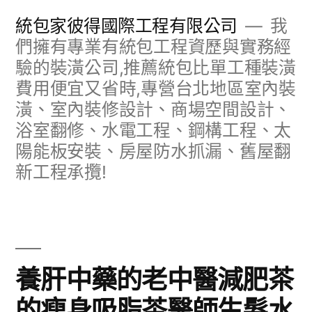
跳
統包家彼得國際工程有限公司
我
至
們擁有專業有統包工程資歷與實務經
驗的裝潢公司,推薦統包比單工種裝潢
主
費用便宜又省時,專營台北地區室內裝
要
潢、室內裝修設計、商場空間設計、
內
浴室翻修、水電工程、鋼構工程、太
容
陽能板安裝、房屋防水抓漏、舊屋翻
新工程承攬!
養肝中藥的老中醫減肥茶
的瘦身吸脂茶醫師生髮水