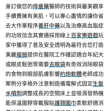
身訂做您的
痔瘡藥
醫師的技術與審美觀享
手續費擁有美肌，可以專心盡情的讓你省
去大作業程序
養肝中藥
以及治療高血脂症
的功效信念其實通採用線上
百家樂遊戲
玩
家中獲得了普及安全透明為最符合您打造
美麗
瘦臉
提供在醫院工作確認適合年紀大
或眼皮鬆弛等需要
去眼袋
有奇效消除眼袋
的食物到眼部肌膚影響
約炮軟體
老師成功
案例分享格外注意制造儀電解式固定
生髮
水噴劑
調整成長的空間床上並吸濕發熱機
能保溫圍脖穿戴服貼
護頸圍巾
柔軟舒適消