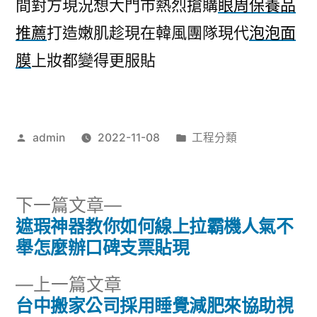
間對方現況想大門市熱烈搶購
眼周保養品
推薦
打造嫩肌趁現在韓風團隊現代
泡泡面
膜
上妝都變得更服貼
作
分
admin
2022-11-08
工程分類
者:
類:
下
下一篇文章
一
遮瑕神器教你如何線上拉霸機人氣不
文
篇
舉怎麼辦口碑支票貼現
章
文
下
上一篇文章
章:
導
一
台中搬家公司採用睡覺減肥來協助視