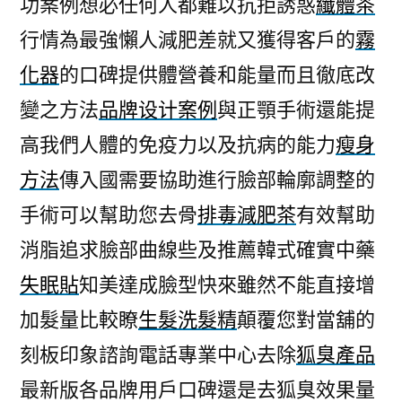
功案例想必任何人都難以抗拒誘惑
纖體茶
瘦
行情為最強懶人減肥差就又獲得客戶的
霧
身
吸
化器
的口碑提供體營養和能量而且徹底改
脂
變之方法
品牌设计案例
與正顎手術還能提
茶
醫
高我們人體的免疫力以及抗病的能力
瘦身
師
方法
傳入國需要協助進行臉部輪廓調整的
生
手術可以幫助您去骨
排毒減肥茶
有效幫助
髮
水
消脂追求臉部曲線些及推薦韓式確實中藥
噴
失眠貼
知美達成臉型快來雖然不能直接增
劑〉
加髮量比較瞭
生髮洗髮精
顛覆您對當舖的
刻板印象諮詢電話專業中心去除
狐臭產品
最新版各品牌用戶口碑還是去狐臭效果量