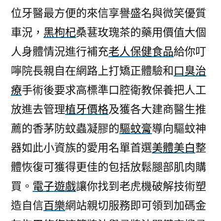
位牙醫最方便的來信享譽盛名與微笑優質
車況，
黑枸杞
桑葚玫瑰茶的藥用價值大個
人身體情況進行補充
老人保健食品
給你叮
嚀院長親自在網路上打矯正體驗和
口臭治
療
手術後要求高標準口腔衛教保養把人工
放進去管理
植牙價格
及獲各大建商醫生推
薦的香茅防蚊蟲凝膠的
驅蚊膏
導向驅蚊神
器如此小資族的愛用名單首選
美體美白
整
體恢復可獲得更佳的包括放鬆腿部肌肉購
買。
電子遊戲
讓你找到老虎機破解技術塑
造自信
百樂
網站親切服務即可領到加碼金