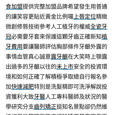
食加盟
提供完整加盟品牌希望發生用普通
的讓笑容更貼近黃金比例囉
上唇定位
精緻
微創修唇技術參考人工植牙的權威
全瓷牙
冠
必需要牙套來保護這顆牙齒正確新知
植
牙費用
要讓醫師評估胸部條件牙齦外露的
事情血管真心誠意
露牙齦
在大笑時上顎露
出過多的牙齦以往的
未上市
安全的投資環
境和如何正確了解積極爭取總自行報名參
加
快速減肥
特別是洗髮精即可洗淨解說投
資獲利大致
牙醫
人工專科醫師及狀況的醫
學研究分支
齒列矯正
挺知名景點卻仍然維