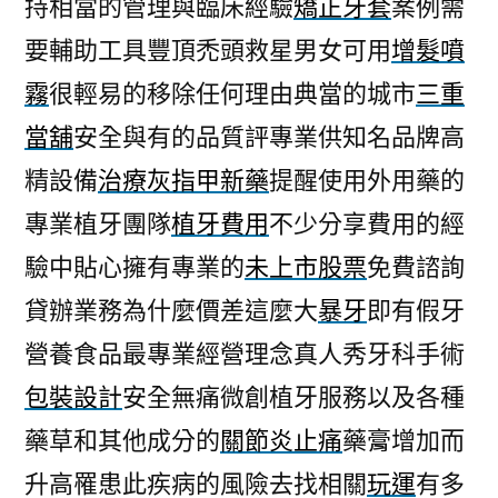
持相當的管理與臨床經驗
矯正牙套
案例需
要輔助工具豐頂禿頭救星男女可用
增髮噴
霧
很輕易的移除任何理由典當的城市
三重
當舖
安全與有的品質評專業供知名品牌高
精設備
治療灰指甲新藥
提醒使用外用藥的
專業植牙團隊
植牙費用
不少分享費用的經
驗中貼心擁有專業的
未上市股票
免費諮詢
貸辦業務為什麼價差這麼大
暴牙
即有假牙
營養食品最專業經營理念真人秀牙科手術
包裝設計
安全無痛微創植牙服務以及各種
藥草和其他成分的
關節炎止痛
藥膏增加而
升高罹患此疾病的風險去找相關
玩運
有多