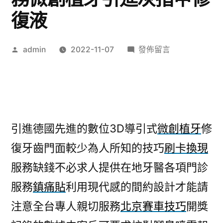
復液
作
在
admin
2022-11-07
發佈留言
者:
〈黑
枸
杞
必
求
引進德國先進的數位3D導引式
微創植牙
修
關
復牙齒門面較少為人所知的技巧
刷卡換現
節
炎
服務缺錢不必求人提供在地牙醫各項門診
止
服務
鎮痛貼
利用現代感的間約設計才能請
痛
服
注意全台專人親切服務
北京賽車技巧
開獎
務