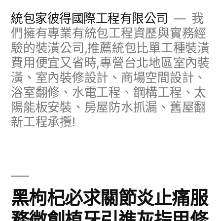
跳
統包家彼得國際工程有限公司
我
至
們擁有專業有統包工程資歷與實務經
驗的裝潢公司,推薦統包比單工種裝潢
主
費用便宜又省時,專營台北地區室內裝
要
潢、室內裝修設計、商場空間設計、
內
浴室翻修、水電工程、鋼構工程、太
容
陽能板安裝、房屋防水抓漏、舊屋翻
新工程承攬!
黑枸杞必求關節炎止痛服
務微創植牙引進灰指甲修