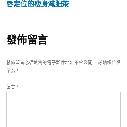
篇
唇定位的瘦身減肥茶
覽
文
章:
發佈留言
發佈留言必須填寫的電子郵件地址不會公開。
必填欄位標
示為
*
留言
*