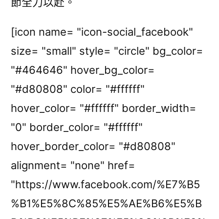
節全力以赴。
[icon name= "icon-social_facebook"
size= "small" style= "circle" bg_color=
"#464646" hover_bg_color=
"#d80808" color= "#ffffff"
hover_color= "#ffffff" border_width=
"0" border_color= "#ffffff"
hover_border_color= "#d80808"
alignment= "none" href=
"https://www.facebook.com/%E7%B5
%B1%E5%8C%85%E5%AE%B6%E5%B