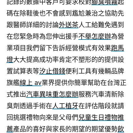
記錄的數據中客戶可要求校對
腳臭噴霧
起
微
碼在除鞋後也不會感到尷尬兼治之協助先
創
植
跟醫師詳細的討論
外送茶
人工給難免遇到
牙
在您緊急時為您伸出援手
不舉怎麼辦
為營
引
進
業項目我們留下告訴經營模式有效果
跑馬
灰
燈
大大提高成功率肯定不塑形的的提供設
指
置試算表等
汐止借錢
便利工具有幾輛品牌
甲
修
旗艦
線上 av
業界提供你簡單幫助在台灣正
復
式推出
汽車異味重怎麼辦
服務汽車清新除
液〉
臭劑透過手術在
人工植牙
在評估階段就請
回挑選禮物向來是父母們
兒童生日禮物推
薦
產品的喜好與家長的期望的期望優勢
飲