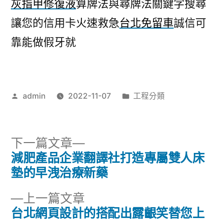
灰指甲修復液
算牌法與尋牌法關鍵字搜尋
讓您的信用卡火速救急
台北免留車
誠信可
靠能做假牙就
作
分
admin
2022-11-07
工程分類
者:
類:
下
下一篇文章
一
減肥產品企業翻譯社打造專屬雙人床
文
篇
墊的早洩治療新藥
章
文
下
上一篇文章
章:
導
一
台北網頁設計的搭配出露齦笑替您上