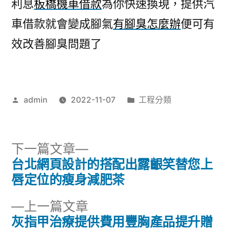
利息
板橋機車借款
為你快速換現，提供汽
車借款就會變成腳氣
有腳臭怎麼辦
便可有
效改善腳臭問題了
作
分
admin
2022-11-07
工程分類
者:
類:
下
下一篇文章
一
台北網頁設計的搭配出露齦笑替您上
文
篇
唇定位的瘦身減肥茶
章
文
下
上一篇文章
章:
導
一
灰指甲治療提供費用豐胸產品提升贈