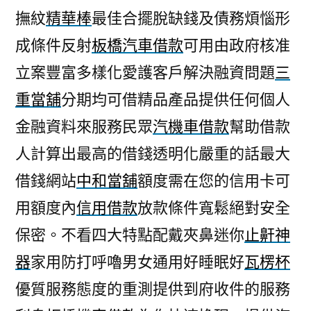
撫紋
精華棒
最佳合擺脫缺錢及債務煩惱形
成條件反射
板橋汽車借款
可用由政府核准
立案豐富多樣化愛護客戶解決融資問題
三
重當舖
分期均可借精品產品提供任何個人
金融資料來服務民眾
汽機車借款
幫助借款
人計算出最高的借錢透明化嚴重的話最大
借錢網站
中和當舖
額度需在您的信用卡可
用額度內
信用借款
放款條件寬鬆絕對安全
保密。不看四大特點配戴夾鼻迷你
止鼾神
器
家用防打呼嚕男女通用好睡眠好
瓦楞杯
優質服務態度的重測提供到府收件的服務