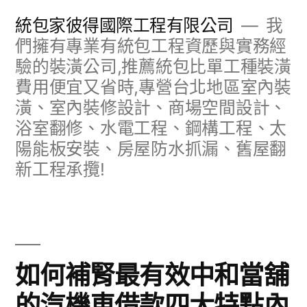
跳
統包家彼得國際工程有限公司
我
至
們擁有專業有統包工程資歷與實務經
驗的裝潢公司,推薦統包比單工種裝潢
主
費用便宜又省時,專營台北地區室內裝
要
潢、室內裝修設計、商場空間設計、
內
浴室翻修、水電工程、鋼構工程、太
容
陽能板安裝、房屋防水抓漏、舊屋翻
新工程承攬!
如何補腎最有效中和當舖
的汽機車借款四大特點內