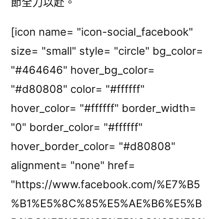
節全力以赴。
[icon name= "icon-social_facebook"
size= "small" style= "circle" bg_color=
"#464646" hover_bg_color=
"#d80808" color= "#ffffff"
hover_color= "#ffffff" border_width=
"0" border_color= "#ffffff"
hover_border_color= "#d80808"
alignment= "none" href=
"https://www.facebook.com/%E7%B5
%B1%E5%8C%85%E5%AE%B6%E5%B