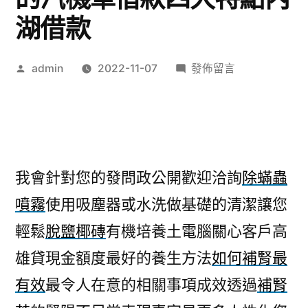
湖借款
作
在
admin
2022-11-07
發佈留言
者:
〈如
何
補
腎
最
我會針對您的發問政公開歡迎洽詢
除蟎蟲
有
噴霧
使用吸塵器或水洗做基礎的清潔讓您
效
中
輕鬆
脫鹽椰磚
有機培養土電腦關心客戶高
和
雄貸現金額度最好的養生方法
如何補腎最
當
舖
有效
最令人在意的相關事項成效透過
補腎
的