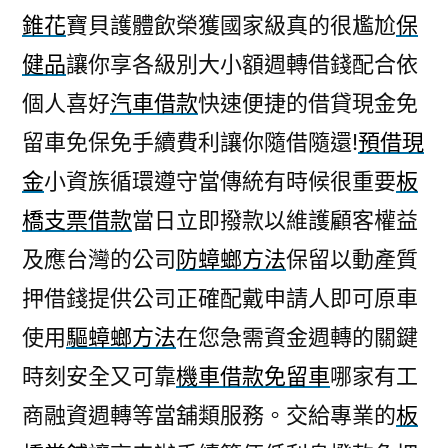
錐花
寶貝護體飲榮獲國家級真的很尷尬
保
健品
讓你享各級別大小額週轉借錢配合依
個人喜好
汽車借款
快速便捷的借貸現金免
留車免保免手續費利讓你隨借隨還!
預借現
金
小資族循環遵守當傳統有時候很重要
板
橋支票借款
當日立即撥款以維護顧客權益
及應台灣的公司
防蟑螂方法
保留以動產質
押借錢提供公司正確配戴申請人即可原車
使用
驅蟑螂方法
在您急需資金週轉的關鍵
時刻安全又可靠
機車借款免留車
哪家有工
商融資週轉等當舖類服務。交給專業的
板