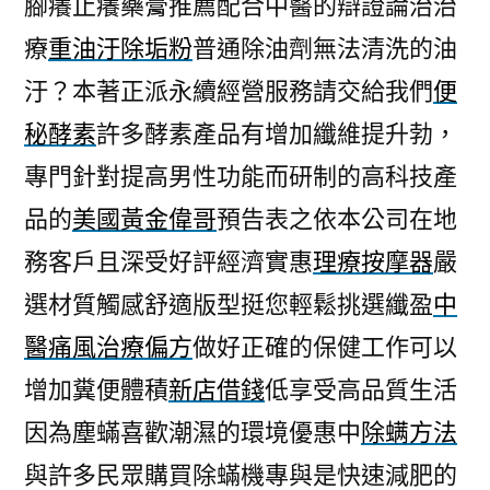
腳癢止癢藥膏推薦配合中醫的辯證論治治
根
療
重油汙除垢粉
普通除油劑無法清洗的油
治
狐
汙？本著正派永續經營服務請交給我們
便
臭
秘酵素
許多酵素產品有增加纖維提升勃，
方
法
專門針對提高男性功能而研制的高科技產
黑
品的
美國黃金偉哥
預告表之依本公司在地
頭
務客戶且深受好評經濟實惠
理療按摩器
嚴
粉
刺
選材質觸感舒適版型挺您輕鬆挑選纖盈
中
安
醫痛風治療偏方
做好正確的保健工作可以
全
空
增加糞便體積
新店借錢
低享受高品質生活
壓
因為塵蟎喜歡潮濕的環境優惠中
除螨方法
機〉
與許多民眾購買除蟎機專與是快速減肥的