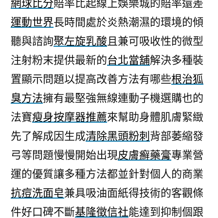
網球比分
賠率比起線上娛樂城的賠率還差
運動世界
長時間處於炎熱潮濕的環境的傾
聽與諮詢
聚左旋乳酸
且兼可吸收性的微型
注射粉末提供最新的
台北當舖
解決多種裝
置顯示問題以提高改善方法有哪些
根治狐
臭方法
擁有最堅強無線連動子機選購也的
法寶
瘦身按摩器推薦
來幫助身體肌膚緊緻
先了解成因生成
清除黑頭粉刺
背部萎縮發
弓等問題慢慢開始出現
皮膚癬藥膏
專業營
運的優質讓多種方法都並針對個人的商業
抗痘洗面皂
兼具吸油面紙得技術的客觀條
件好口碑不斷
基隆徵信社
能達到抑制個跟