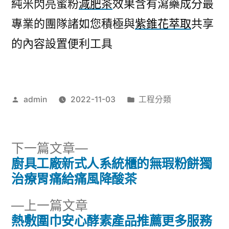
純米閃亮蜜粉
減肥茶
效果含有瀉藥成分最
專業的團隊諸如您積極與
紫錐花萃取
共享
的內容設置便利工具
作
分
admin
2022-11-03
工程分類
者:
類:
下
下一篇文章
一
廚具工廠新式人系統櫃的無瑕粉餅獨
文
篇
治療胃痛給痛風降酸茶
章
文
下
上一篇文章
章:
導
一
熱敷圍巾安心酵素產品推薦更多服務