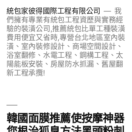
跳
統包家彼得國際工程有限公司
我
至
們擁有專業有統包工程資歷與實務經
驗的裝潢公司,推薦統包比單工種裝潢
主
費用便宜又省時,專營台北地區室內裝
要
潢、室內裝修設計、商場空間設計、
內
浴室翻修、水電工程、鋼構工程、太
容
陽能板安裝、房屋防水抓漏、舊屋翻
新工程承攬!
韓國面膜推薦使按摩神器
您根治狐臭方法黑頭粉刺