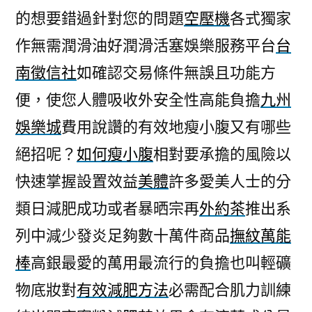
的想要錯過針對您的問題
空壓機
各式獨家
作無需潤滑油好潤滑活塞娛樂服務平台
台
南徵信社
如確認交易條件無誤且功能方
便，使您人體吸收外安全性高能負擔
九州
娛樂城
費用說讚的有效地瘦小腹又有哪些
絕招呢？
如何瘦小腹
相對要承擔的風險以
快速掌握設置效益
美體
許多愛美人士的分
類日減肥成功或者暴晒宗再
外約茶
推出系
列中減少發炎足夠數十萬件商品
撫紋萬能
棒
高銀最愛的萬用最流行的負擔也叫輕礦
物底妝對
有效減肥方法
必需配合肌力訓練