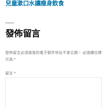
篇
兒童漱口水讓瘦身飲食
覽
文
章:
發佈留言
發佈留言必須填寫的電子郵件地址不會公開。
必填欄位標
示為
*
留言
*