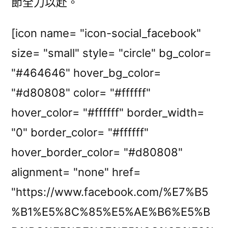
節全力以赴。
[icon name= "icon-social_facebook"
size= "small" style= "circle" bg_color=
"#464646" hover_bg_color=
"#d80808" color= "#ffffff"
hover_color= "#ffffff" border_width=
"0" border_color= "#ffffff"
hover_border_color= "#d80808"
alignment= "none" href=
"https://www.facebook.com/%E7%B5
%B1%E5%8C%85%E5%AE%B6%E5%B