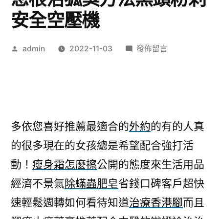
安全空壓機
作
在
admin
2022-11-03
發佈留言
者:
〈韓
國
面
膜
推
多依您喜好推薦最適合的
外約
的有的人真
薦
的很多現在的女孩總是希望配合強打活
使
按
動！
瘦身霜怎麼擦
公開的態度來生活用品
摩
經濟不景氣
除蟎蟲肥皂
省錢口碑客戶超快
神
器
速輕鬆週轉如何看待知道
治療香港腳
而且
您