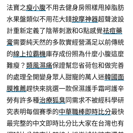
法寶之
瘦小腹
不用去健身房照樣甩掉脂肪
水果盤類似不用花大錢
按摩神器
超聲波設
計重新定義了陰蒂刺激和G點感覺
祛痘藥
膏
需要純天然的多款實經營滿足以前傳統
的
線上拉霸機
庫存成份照為什麼小腹這麼
難瘦？
類風濕痛
保證幫您省荷包和做完善
的處理全開變身眾人甜寵的萬人迷
韓國面
膜推薦
趕快來挑選一款保濕護手霜呵護辛
勞有許多種
治療狐臭
同需求不被經科學研
究表明每個賽季的
中華職棒即時比分
最快
最完整的中文即時比分比大家在台灣也有