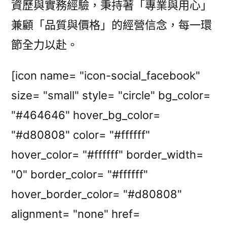
資歷與實務經驗，秉持著「專業與用心」
兼顧「品質與價格」的經營信念，每一環
節全力以赴。
[icon name= "icon-social_facebook"
size= "small" style= "circle" bg_color=
"#464646" hover_bg_color=
"#d80808" color= "#ffffff"
hover_color= "#ffffff" border_width=
"0" border_color= "#ffffff"
hover_border_color= "#d80808"
alignment= "none" href=