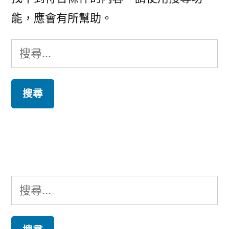
能，應會有所幫助。
搜
尋
關
鍵
字:
搜
尋
關