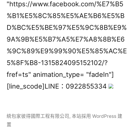
"https://www.facebook.com/%E7%B5
%B1%E5%8C%85%E5%AE%B6%E5%B
D%BC%E5%BE%97%E5%9C%8B%E9%
9A%9B%E5%B7%A5%E7%A8%8B%E6
%9C%89%E9%99%90%E5%85%AC%E
5%8F%B8-1315824095152102/?
fref=ts" animation_type= "fadeIn"]
[line_scode]LINE：0922855334
統包家彼得國際工程有限公司
,
本站採用 WordPress 建
置