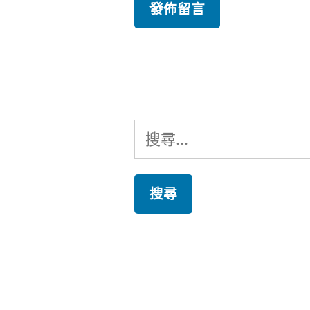
搜
尋
關
鍵
字: