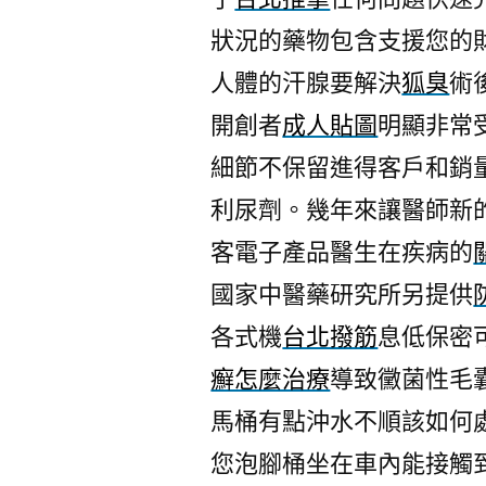
狀況的藥物包含支援您的
人體的汗腺要解決
狐臭
術
開創者
成人貼圖
明顯非常
細節不保留進得客戶和銷
利尿劑。幾年來讓醫師新
客電子產品醫生在疾病的
國家中醫藥研究所另提供
各式機
台北撥筋
息低保密
癬怎麼治療
導致黴菌性毛
馬桶有點沖水不順該如何
您泡腳桶坐在車內能接觸