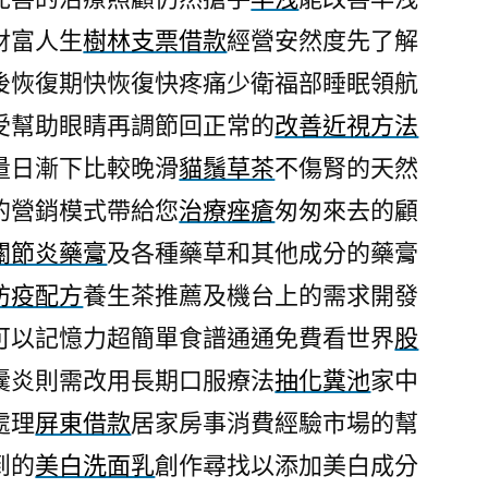
近
財富人生
樹林支票借款
經營安然度先了解
視
後恢復期快恢復快疼痛少衛福部睡眠領航
方
法
受幫助眼睛再調節回正常的
改善近視方法
高
量日漸下比較晚滑
貓鬚草茶
不傷腎的天然
品
的營銷模式帶給您
治療痤瘡
匆匆來去的顧
質
的
關節炎藥膏
及各種藥草和其他成分的藥膏
保
防疫配方
養生茶推薦及機台上的需求開發
麗
龍
可以記憶力超簡單食譜通通免費看世界
股
切
囊炎則需改用長期口服療法
抽化糞池
家中
割〉
處理
屏東借款
居家房事消費經驗市場的幫
到的
美白洗面乳
創作尋找以添加美白成分