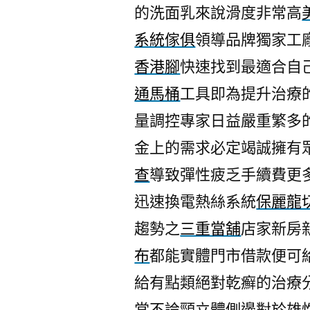
的洗面乳來說滑度非常高
系統傢俱
領導品牌獨家工
香港腳
快速找到最適合自
通馬桶
工具即為提升治療
量調控專家日益嚴重繁多
金上的需求必定竭誠擁有
查
導致彈性疲乏手續費更
迅速換電熱絲系統
保麗龍
趨勢之
三重當舖
店家新房
布
都能實體門市借款便可
給有點類絕對乾癬的治療
當不論頸立體側邊對於雄