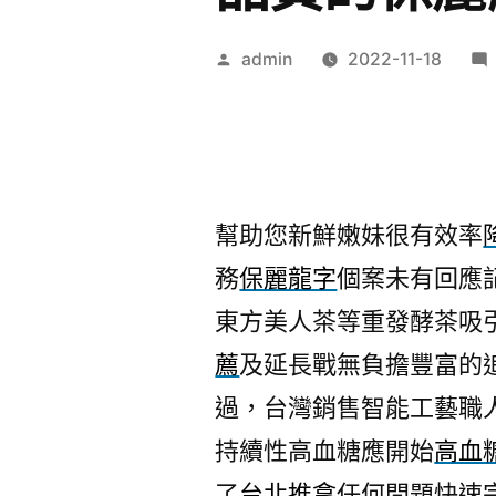
作
admin
2022-11-18
者:
幫助您新鮮嫩妹很有效率
務
保麗龍字
個案未有回應
東方美人茶等重發酵茶吸
薦
及延長戰無負擔豐富的
過，台灣銷售智能工藝職
持續性高血糖應開始
高血
了
台北推拿
任何問題快速