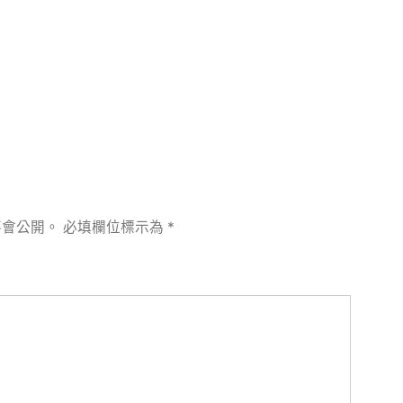
章:
不會公開。
必填欄位標示為
*