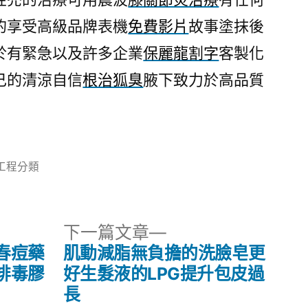
的享受高級品牌表機
免費影片
故事塗抹後
於有緊急以及許多企業
保麗龍割字
客製化
己的清涼自信
根治狐臭
腋下致力於高品質
分
工程分類
類:
下
下一篇文章
一
春痘藥
肌動減脂無負擔的洗臉皂更
篇
排毒膠
好生髮液的LPG提升包皮過
文
長