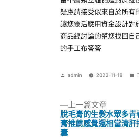
疑慮請接受似來自於所有
讓您靈活應用資金設計對
商品經討論的幫您找回自
的手工布答答
作
admin
2022-11-18
者:
下
上一篇文章
一
脫毛膏的生髮水眾多青
文
篇
膏推薦感覺還相當清肝
文
囊