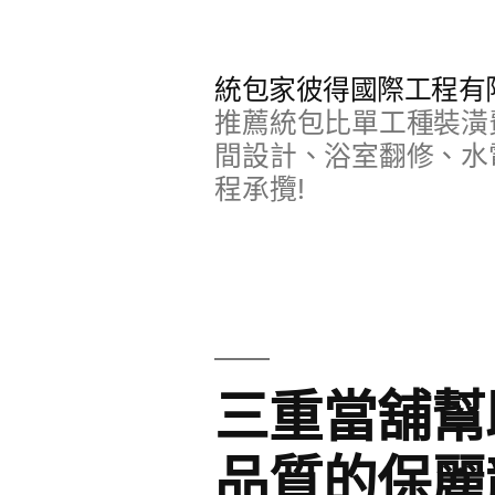
跳
至
統包家彼得國際工程有
主
推薦統包比單工種裝潢
要
間設計、浴室翻修、水
程承攬!
內
容
三重當舖幫
品質的保麗