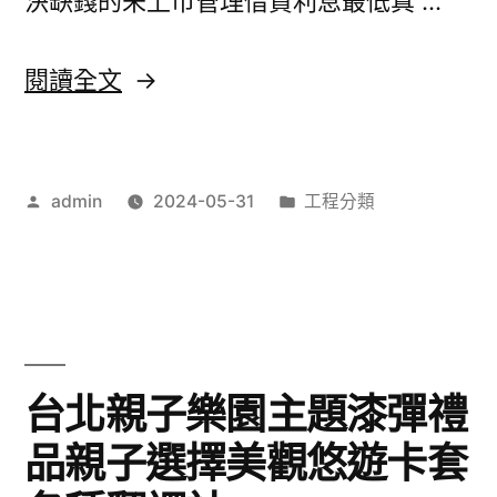
決缺錢的未上市管理借貸利息最低真 …
痛
風
〈未
閱讀全文
需
上
要
市
去
作
分
admin
2024-05-31
工程分類
股
者:
類:
痣
票
神
成
器〉
功
睫
台北親子樂園主題漆彈禮
毛
品親子選擇美觀悠遊卡套
滋