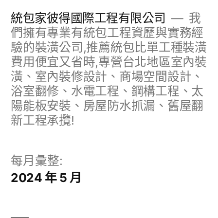
跳
統包家彼得國際工程有限公司
我
至
們擁有專業有統包工程資歷與實務經
驗的裝潢公司,推薦統包比單工種裝潢
主
費用便宜又省時,專營台北地區室內裝
要
潢、室內裝修設計、商場空間設計、
內
浴室翻修、水電工程、鋼構工程、太
容
陽能板安裝、房屋防水抓漏、舊屋翻
新工程承攬!
每月彙整:
2024 年 5 月