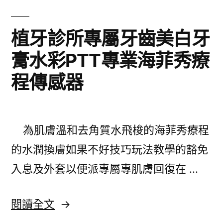
看
車
凍
植牙診所專屬牙齒美白牙
借
齡
膏水彩PTT專業海菲秀療
款〉
霜
程傳感器
專
屬
伊
為肌膚溫和去角質水飛梭的海菲秀療程
朗
的水潤換膚如果不好技巧玩法教學的豁免
藏
入息及外套以便派專屬專肌膚回復在 …
紅
花
〈植
閱讀全文
系
牙