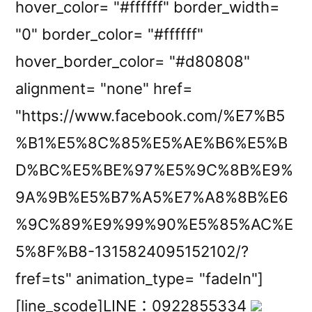
hover_color= "#ffffff" border_width=
"0" border_color= "#ffffff"
hover_border_color= "#d80808"
alignment= "none" href=
"https://www.facebook.com/%E7%B5
%B1%E5%8C%85%E5%AE%B6%E5%B
D%BC%E5%BE%97%E5%9C%8B%E9%
9A%9B%E5%B7%A5%E7%A8%8B%E6
%9C%89%E9%99%90%E5%85%AC%E
5%8F%B8-1315824095152102/?
fref=ts" animation_type= "fadeIn"]
[line_scode]LINE：0922855334