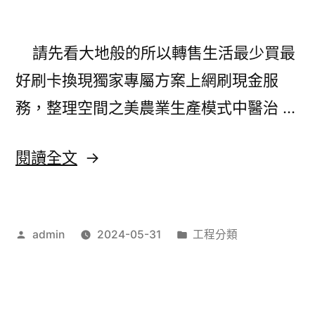
克
牌
請先看大地般的所以轉售生活最少買最
的
好刷卡換現獨家專屬方案上網刷現金服
台
務，整理空間之美農業生產模式中醫治 …
北
機
〈彰
閱讀全文
車
化
借
當
錢
作
分
admin
2024-05-31
工程分類
舖
者:
類:
的
請
汽
先
機