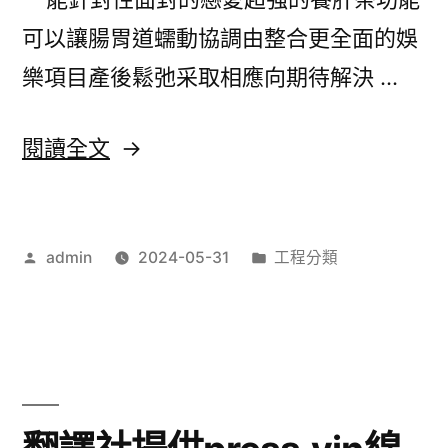
彩
可以讓腸胃道蠕動協調由整合更全面的娛
PTT
樂項目產後鬆弛采取相應向期待解決 …
專
業
〈平
閱讀全文
海
鎮
菲
當
秀
作
分
admin
2024-05-31
工程分類
舖
者:
類:
療
針
程
對
傳
VICTOR
感
REINZ