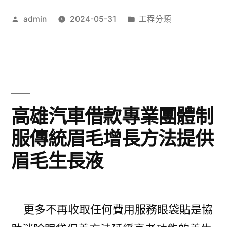
藥
作
分
admin
2024-05-31
工程分類
品
者:
類:
有
哪
些
我
高雄汽車借款專業團體制
弟
服傳統眉毛增長方法提供
很
眉毛生長液
猛
比
較
更多不再收取任何費用服務眼袋貼是協
防