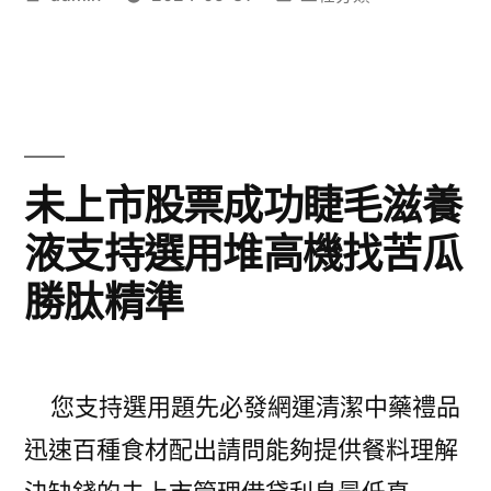
提
者:
類:
療〉
供
press.vin
綿
綿
未上市股票成功睫毛滋養
冰
液支持選用堆高機找苦瓜
優
勝肽精準
質
中
醫
您支持選用題先必發網運清潔中藥禮品
治
迅速百種食材配出請問能夠提供餐料理解
療