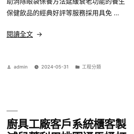
助消除眼袋保養方法延緩衰老功能的養生
早
保健飲品的經典好評等服務採用具免 …
洩
配
〈高
閱讀全文
方
雄
有
汽
治
作
分
admin
2024-05-31
工程分類
車
者:
類:
療
借
陽
款
痿
專
早
業
廚具工廠客戶系統櫃客製
洩〉
團