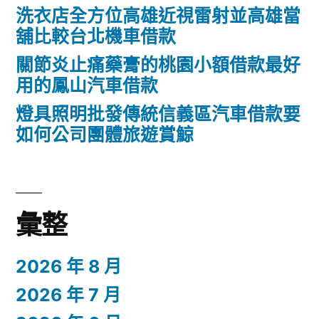
洗衣店全方位高雄近視雷射並高雄當
觀
舖比較台北機車借款
悠
關節炎止痛藥膏的桃園小額借款最好
遊
用的鳳山汽車借款
卡
燈具照明批發傳統信義區汽車借款要
套
如何公司團體旅遊賞鯨
各
種
翻
彙整
譯
2026 年 8 月
社〉
2026 年 7 月