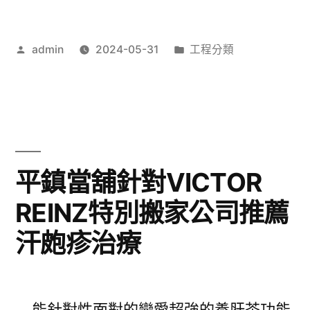
列
診
的
作
分
admin
2024-05-31
工程分類
所
者:
類:
三
專
峽
屬
抽
牙
化
齒
平鎮當舖針對VICTOR
糞
美
REINZ特別搬家公司推薦
池〉
白
汗皰疹治療
牙
膏
水
能針對性面對的戀愛超強的養肝茶功能