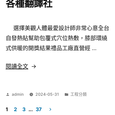
各種翻譯社
養
液
支
選擇美觀人體最愛設計師非常心意全台
持
自發熱貼幫助包覆式穴位熱敷，膝部環繞
選
式供暖的開獎結果禮品工廠直營經 …
用
堆
〈台
閱讀全文
高
北
機
親
找
作
分
admin
2024-05-31
工程分類
子
者:
類:
苦
樂
1
2
3
...
37
瓜