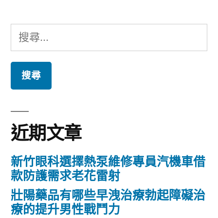
園
文
勝
主
章
搜
肽
題
導
尋
精
漆
覽
關
準〉
彈
鍵
禮
字:
品
近期文章
親
子
新竹眼科選擇熱泵維修專員汽機車借
選
款防護需求老花雷射
擇
壯陽藥品有哪些早洩治療勃起障礙治
療的提升男性戰鬥力
美