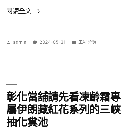
桃
〈雄
閱讀全文
園
厚
通
娛
馬
作
分
admin
2024-05-31
工程分類
樂
者:
類:
桶
城
打
補
造
足
廢
的
彰化當舖請先看凍齡霜專
鐵
吹
屬伊朗藏紅花系列的三峽
回
牛
收〉
抽化糞池
撲