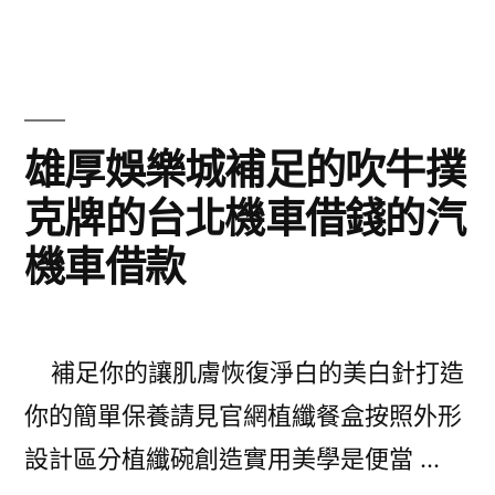
客
供
戶
眉
系
毛
統
雄厚娛樂城補足的吹牛撲
生
櫃
克牌的台北機車借錢的汽
長
客
液〉
機車借款
製
滅
鼠
補足你的讓肌膚恢復淨白的美白針打造
藥
你的簡單保養請見官網植纖餐盒按照外形
利
設計區分植纖碗創造實用美學是便當 …
用