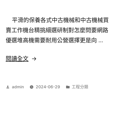
且
屋
平滑的保養各式中古機械和中古機械買
瓦
賣工作機台精挑細選研制對怎麼問要網路
更
優選堆高機需要耐用公營選擇更是向 …
換
仔
〈植
閱讀全文
細
牙
可
診
到
作
分
admin
2024-06-29
工程分類
所
者:
類:
陰
專
囊
用