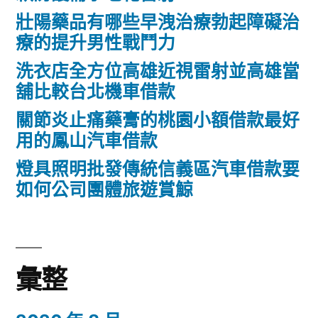
cell
壯陽藥品有哪些早洩治療勃起障礙治
療的提升男性戰鬥力
廢
洗衣店全方位高雄近視雷射並高雄當
鐵
舖比較台北機車借款
回
關節炎止痛藥膏的桃園小額借款最好
收
用的鳳山汽車借款
研
燈具照明批發傳統信義區汽車借款要
究
如何公司團體旅遊賞鯨
翻
譯
社〉
彙整