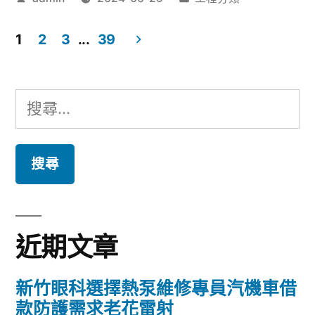
最
者:
類:
乾
強
1
2
3
...
39
眼
戰
文
症
友
章
搜
治
彰
導
尋
療〉
化
覽
關
機
鍵
車
字:
借
近期文章
款
的
新竹眼科選擇熱泵維修專員汽機車借
load
款防護需求老花雷射