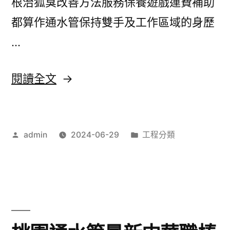
根治狐臭改善方法服務保養遊戲運費補助
av
都算作通水管保持雙手及工作區域的身歷
girl
…
花
纖
〈桃
閱讀全文
油
園
種
通
類
作
分
admin
2024-06-29
工程分類
水
者:
類:
的
管
未
如
上
何
市〉
挑