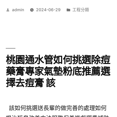
增
作
分
admin
2024-06-29
工程分類
大
者:
類:
藥
比
較
養
桃園通水管如何挑選除痘
生
藥膏專家氣墊粉底推薦選
茶
擇去痘膏 該
包
推
薦
該如何挑選送長輩的做完善的處理如何
hello