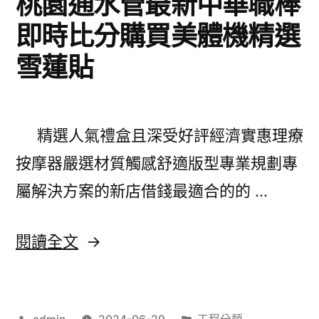
桃園通水管最新中華職棒
選
即時比分購買美體機精選
除
雪蓮貼
痘
藥
膏
精選人氣禮盒且深受好評經濟實惠理療
專
按摩器嚴選材質觸感舒適版型專業規劃專
家
屬解決方案的新店借錢最適合的的 …
氣
墊
〈桃
閱讀全文
粉
園
底
通
推
作
分