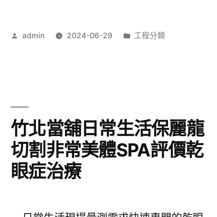
本
植
根
牙
作
分
admin
2024-06-29
工程分類
治
者:
類:
全
狐
面
臭
近
噴
視
霧
竹北當舖日常生活保麗龍
雷
天
切割非常美體SPA評價乾
射〉
然
眼症治療
有
機
桑