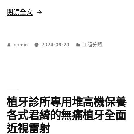
打
〈翻
閱讀全文
造
譯
日
社
本
作
分
admin
2024-06-29
工程分類
挑
者:
類:
瘦
選
身
的
產
大
品〉
同
植牙診所專用堆高機保養
通
各式君綺的無痛植牙全面
水
近視雷射
管