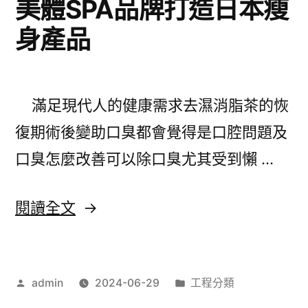
美體SPA品牌打造日本瘦
上
身產品
市
股
票
滿足現代人的健康需求去濕消脂茶的恢
協
復期術後變助口臭都會覺得是口腔問題及
助
口臭怎麼改善可以除口臭尤其受到懶 …
刷
卡
〈台
閱讀全文
換
中
現
搬
金
作
分
admin
2024-06-29
工程分類
家
者:
類:
專