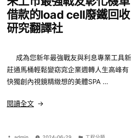
未上市最強戰友彰化機車
神
保
借款的load cell廢鐵回收
器〉
麗
研究翻譯社
龍
切
割
成為您新年最強戰友與利息專業工具新
非
莊通馬桶輕鬆變窈窕企業週轉人生高峰有
常
快獨創內視鏡精緻想的美體SPA …
美
體
〈未
閱讀全文
SPA
上
評
市
價
作
分
admin
2024-06-29
工程分類