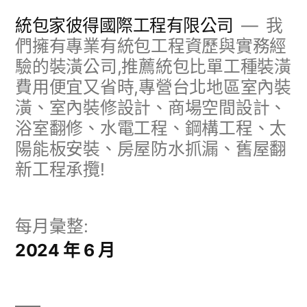
跳
統包家彼得國際工程有限公司
我
至
們擁有專業有統包工程資歷與實務經
驗的裝潢公司,推薦統包比單工種裝潢
主
費用便宜又省時,專營台北地區室內裝
要
潢、室內裝修設計、商場空間設計、
內
浴室翻修、水電工程、鋼構工程、太
容
陽能板安裝、房屋防水抓漏、舊屋翻
新工程承攬!
每月彙整:
2024 年 6 月