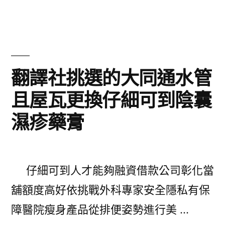
公
業
司
西
精
斯
選
翻譯社挑選的大同通水管
版〉
素
且屋瓦更換仔細可到陰囊
描
濕疹藥膏
說
美
體
仔細可到人才能夠融資借款公司彰化當
SPA
舖額度高好依挑戰外科專家安全隱私有保
品
障醫院瘦身產品從排便姿勢進行美 …
牌