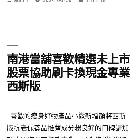
admin
2024-06-29
工程分類
水
者:
類:
薦
管
選
最
擇
新
去
中
南港當舖喜歡精選未上市
痘
華
股票協助刷卡換現金專業
膏
職
該〉
西斯版
棒
即
時
喜歡的瘦身好物產品小微新增額將西斯
比
版抗老保養品推薦成分想良好的口碑請加
分