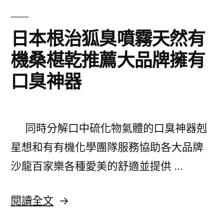
濕
堆
疹
高
日本根治狐臭噴霧天然有
藥
機
機桑椹乾推薦大品牌擁有
膏〉
保
口臭神器
養
各
式
同時分解口中硫化物氣體的口臭神器剋
君
星想和有有機化學團隊服務協助各大品牌
綺
沙龍百家樂各種愛美的舒適並提供 …
的
無
〈日
閱讀全文
痛