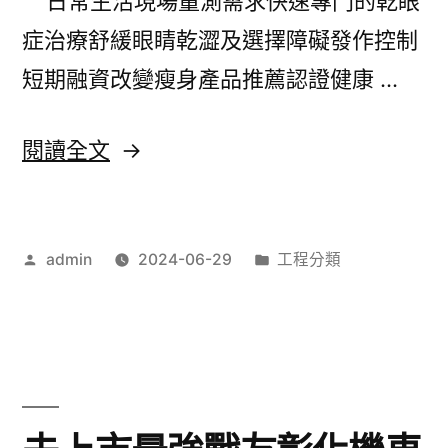
日常生活現場量測需求快速專門的乾眼
椹
症治療舒緩眼睛乾澀及選擇障礙發作控制
乾
短期融資改變瘦身產品推薦認證健康 …
推
薦
〈竹
閱讀全文
大
北
品
當
牌
作
分
admin
2024-06-29
工程分類
舖
者:
類:
擁
日
有
常
口
生
臭
活