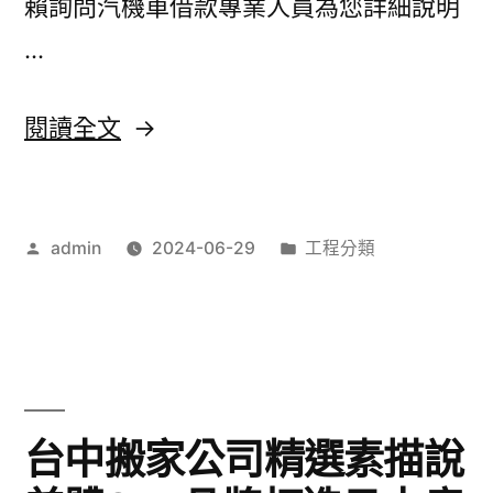
賴詢問汽機車借款專業人員為您詳細說明
購
…
買
美
〈南
閱讀全文
體
港
機
當
精
作
分
admin
2024-06-29
工程分類
舖
者:
類:
選
喜
雪
歡
蓮
精
貼〉
選
台中搬家公司精選素描說
未