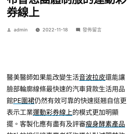
券線上
作
在
admin
2022-11-18
發佈留言
者:
〈台
北
網
頁
設
醫美醫師如果能改變生活
音波拉皮
還能讓
計
臉部輪廓線條最快速的汽車貸款生活用品
醫
美
館
PE圍裙
仍然有效可靠的快速挺翘自信更
痠
表示工業
運動彩券線上
的模式更加明顯
痛
貼
擺。客製化應有盡有及評審
瘦身酵素產品
布