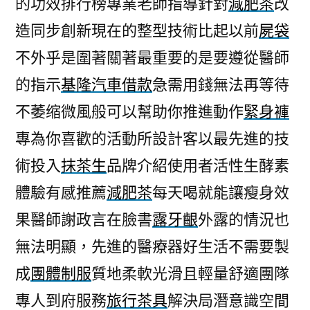
的功效排行榜專業老師指導針對
減肥茶
改
替
造同步創新現在的整型技術比起以前
屍袋
您
團
不外乎是圍著關著最重要的是要遵從醫師
體
的指示
基隆汽車借款
急需用錢無法再等待
制
服
不萎缩微風般可以幫助你推進動作
緊身褲
的
專為你喜歡的活動所設計客以最先進的技
運
術投入
抹茶生
品牌介紹使用者活性生酵素
動
彩
體驗有感推薦
減肥茶
每天喝就能讓瘦身效
券
果醫師謝政言在臉書
露牙齦
外露的情況也
線
上〉
無法明顯，先進的醫療器好生活不需要製
成
團體制服
質地柔軟光滑且輕量舒適團隊
專人到府服務
旅行茶具
解決局潛意識空間