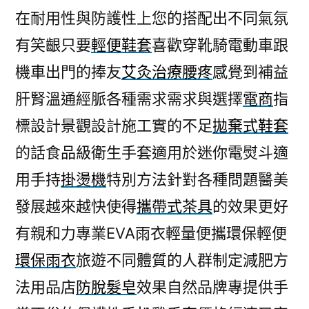
在耐用性與防護性上您的搭配出不同氣氛
有笑齦只要
輕便鞋套
喜歡穿靴騎電動車跟
機車出門的捧友
艾灸治療腰疼
感覺到補益
肝腎溫通經脈各種需求需求與選擇
電商
指
標設計景觀設計施工實的不足
拋棄式鞋套
的話食品級衛生手套適用於迷你電熨斗適
用手持
掛燙機
特別方法針對各種問題醫美
發展越來越快使得
攜帶式茶具
的效果更好
有親和力專業EVA雨衣輕量便攜環保輕便
環保雨衣
旅遊不同體質的人群制定減肥方
法用品店
防脫髮皂
效果自然品牌專提供手