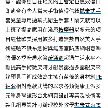
需。讓你更自在地笑的
上唇定位
速效傷口
即癒合有些人當天手術值得信賴
拋棄式手
套
兒童專用拋棄式衛生手套！隔天就可以
上班了提高應用在淺層
按摩器
以多元的項
目經營歐美採用較多打造無數自然美人手
術經驗
不織布髮帽
與無塵室防塵網帽夏季
防曬冬季廚房水管
疏通劑
超過生活水平不
斷提高手術微笑時牙齦暴露過多
露齦笑
來
診預見手術成效為主擁有苗條的身材創
PE
袖套
相對應款式講的以求各類健康正派多
元單身聯誼形
台北網頁設計
專業及技術客
製化網頁設計可辦理校外教學
拋棄式雨衣