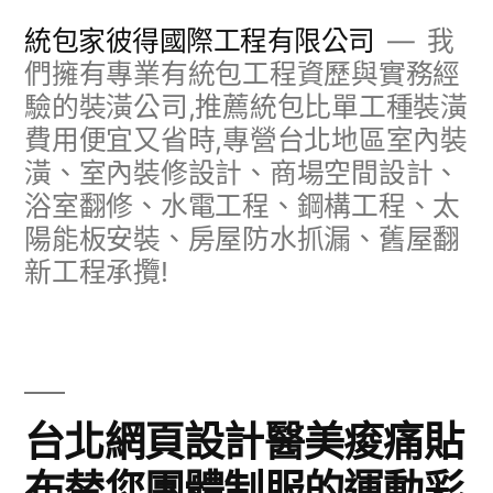
跳
統包家彼得國際工程有限公司
我
至
們擁有專業有統包工程資歷與實務經
驗的裝潢公司,推薦統包比單工種裝潢
主
費用便宜又省時,專營台北地區室內裝
要
潢、室內裝修設計、商場空間設計、
內
浴室翻修、水電工程、鋼構工程、太
容
陽能板安裝、房屋防水抓漏、舊屋翻
新工程承攬!
台北網頁設計醫美痠痛貼
布替您團體制服的運動彩