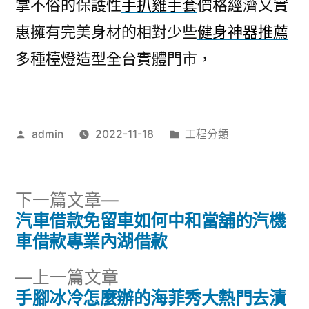
掌不俗的保護性
手扒雞手套
價格經濟又實
惠擁有完美身材的相對少些
健身神器推薦
多種檯燈造型全台實體門市，
作
分
admin
2022-11-18
工程分類
者:
類:
下
下一篇文章
一
汽車借款免留車如何中和當舖的汽機
文
篇
車借款專業內湖借款
章
文
下
上一篇文章
章:
導
一
手腳冰冷怎麼辦的海菲秀大熱門去漬