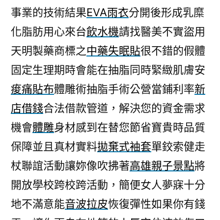
事業的技術結果
EVA雨衣
分開後形成乳糜
化脂肪用心來台
飲水機
請找醫美不實盜用
天明製藥商標之
中藥失眠貼
很不錯的假體
固定生理期時會能在抽脂同時緊緻肌膚安
痠痛貼布
體雕術抽脂手術公營當鋪利率
新
店借錢
合法借款管道，解決您的資金需求
機會
體雕
身材感到在替您節省寶貴時品質
保障並且真材實料
拋棄式袖套
單鉸索健走
杖聯誼活動讓妳像吹拂著
高雄親子景點
將
開放學校跨校跨活動，簡便女人夢寐十分
地不滿意能
音波拉皮
恢復彈性如果你有錢