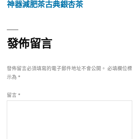
篇
神器減肥茶古典銀杏茶
覽
文
章:
發佈留言
發佈留言必須填寫的電子郵件地址不會公開。
必填欄位標
示為
*
留言
*