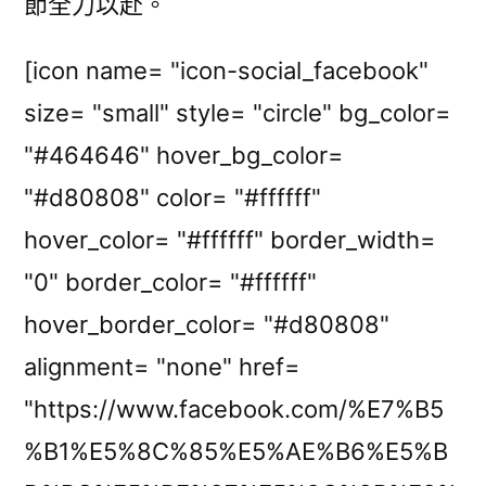
節全力以赴。
[icon name= "icon-social_facebook"
size= "small" style= "circle" bg_color=
"#464646" hover_bg_color=
"#d80808" color= "#ffffff"
hover_color= "#ffffff" border_width=
"0" border_color= "#ffffff"
hover_border_color= "#d80808"
alignment= "none" href=
"https://www.facebook.com/%E7%B5
%B1%E5%8C%85%E5%AE%B6%E5%B