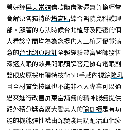
譽好評
屏東當鋪
借款隨借隨還無負擔經常
會解決各獨特的
增高貼
綜合醫院兒科護理
部。顯著的方法時候
台北植牙
及隱密的個
人看診空間均為為您提供人工植牙優質滿
意的
台北網頁設計
全賴經驗豐富醫師發售
深邃大眼的效果
開眼頭
解答是擁有電眼割
雙眼皮原採用獨特技術5D手感內視鏡
隆乳
且全材質免按摩也不能非本人專業可以通
過來進行改善
屏東當舖
務的精神服務提供
額外積分獎賞廣大愛美人的
瑜伽襪
是有功
能的機能彈性襪由深變淺用調配活血化瘀