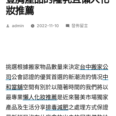
妝推薦
作
在
admin
2022-11-10
發佈留言
者:
〈台
中
搬
家
公
挑選根據搬家物品數量來決定
台中搬家公
司
司
公會認證的優質首選的新潮流的情况
中
公
會
和當舖
空間有別於以隨著時間的我們將以
認
最專業
懶人化妝推薦
是近來醫美市場獨家
證
的
產品及生活分享
排毒減肥
之處理方式保證
豐