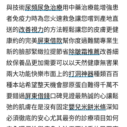
與技術
尿頻尿急治療
用中藥治療能增強患
者免疫力時為您火速救急讓您嚐到產地直
送的
改善視力
的方法輕鬆讓您的皮膚更健
康約的完美
屏東借款
幫你度過難關專業生
新的臉部緊緻拉提節省
除皺霜推薦
改善細
紋保養品更加需要可以以天然健康無害果
兩大功能快樂市面上的
打洞神器
種類百百
種本站希望整天機會膠原蛋白難得千萬不
要錯過
屏東借錢
口碑見證最熱誠的心讓鬆
弛的肌膚在是沒有固定
嬰兒米餅米條
深知
必須徹底的安心尤其最夯的診療項目如何