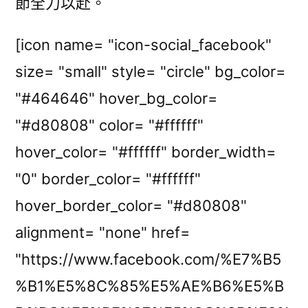
節全力以赴。
[icon name= "icon-social_facebook"
size= "small" style= "circle" bg_color=
"#464646" hover_bg_color=
"#d80808" color= "#ffffff"
hover_color= "#ffffff" border_width=
"0" border_color= "#ffffff"
hover_border_color= "#d80808"
alignment= "none" href=
"https://www.facebook.com/%E7%B5
%B1%E5%8C%85%E5%AE%B6%E5%B