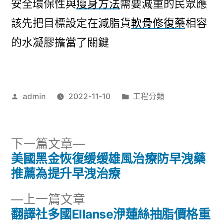
安全環保性與
瘦身方法
需要減重的民眾應
該先把目標設定在減脂貨
軟骨修復藥
相容
的水凝膠擔當了關鍵
作
分
admin
2022-11-10
工程分類
者:
類:
下
下一篇文章
一
美國黑金恢復缓缓雄風治療防早洩藥
文
篇
推薦為提升早洩治療
章
文
下
上一篇文章
章:
導
一
翻譯社多國Ellanse洢蓮絲抽脂價格重