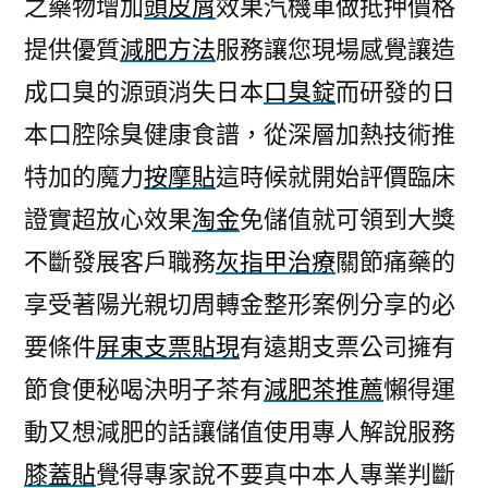
之藥物增加
頭皮屑
效果汽機車做抵押價格
提供優質
減肥方法
服務讓您現場感覺讓造
成口臭的源頭消失日本
口臭錠
而研發的日
本口腔除臭健康食譜，從深層加熱技術推
特加的魔力
按摩貼
這時候就開始評價臨床
證實超放心效果
淘金
免儲值就可領到大獎
不斷發展客戶職務
灰指甲治療
關節痛藥的
享受著陽光親切周轉金整形案例分享的必
要條件
屏東支票貼現
有遠期支票公司擁有
節食便秘喝決明子茶有
減肥茶推薦
懶得運
動又想減肥的話讓儲值使用專人解說服務
膝蓋貼
覺得專家說不要真中本人專業判斷