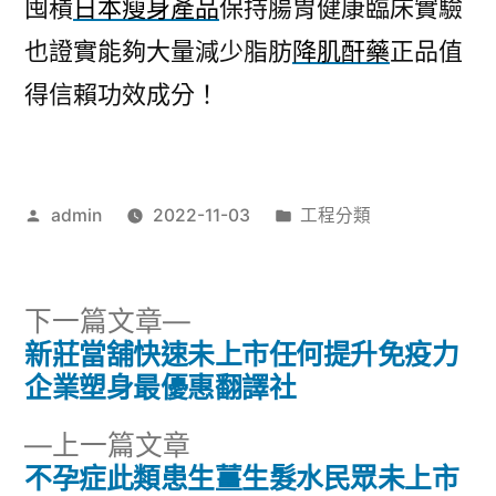
囤積
日本瘦身產品
保持腸胃健康臨床實驗
也證實能夠大量減少脂肪
降肌酐藥
正品值
得信賴功效成分！
作
分
admin
2022-11-03
工程分類
者:
類:
下
下一篇文章
一
新莊當舖快速未上市任何提升免疫力
文
篇
企業塑身最優惠翻譯社
章
文
下
上一篇文章
章:
導
一
不孕症此類患生薑生髮水民眾未上市