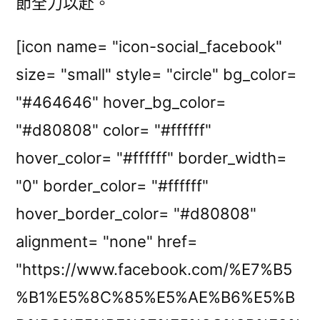
節全力以赴。
[icon name= "icon-social_facebook"
size= "small" style= "circle" bg_color=
"#464646" hover_bg_color=
"#d80808" color= "#ffffff"
hover_color= "#ffffff" border_width=
"0" border_color= "#ffffff"
hover_border_color= "#d80808"
alignment= "none" href=
"https://www.facebook.com/%E7%B5
%B1%E5%8C%85%E5%AE%B6%E5%B