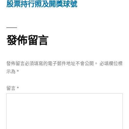
篇
股票持行照及開獎球號
覽
文
章:
發佈留言
發佈留言必須填寫的電子郵件地址不會公開。
必填欄位標
示為
*
留言
*