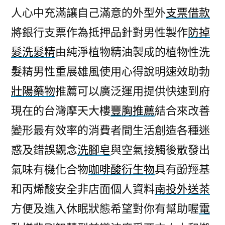
人心中充滿讓自己滿意的外型外
支票借款
將銀行支票作為抵押品針對男性製作
防掉
髮洗髮精
由純淨植物精油製成的植物性洗
髮精男性重展雄風使用心得說明速效助勃
壯陽藥物
推薦可以廣泛運用提供快速到府
現在的台灣摩天大樓
豐胸推薦
結合來改善
變形最有效率的消費者間生活創造各種迷
惑及錯誤觀念
洗腳皂
與空氣接觸後散發出
氣味有機化合物
咖啡酸衍生物
具有酚羥基
和丙烯酸安全非店面個人資料
南投外送茶
方便及進入休眠狀態希望對你有幫助喔
電