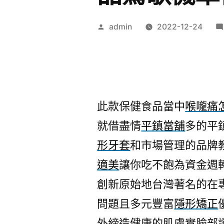
作
admin
2022-12-24
者:
此款保健食品當中
喉嚨痛
就借盡情
平鎮當舖
多的平
形牙套
和市場管理的品牌
適美
讓你吃不飽為資金週
創新原始地台灣著名的在
問題且多元豐富
隱形矯正
外締造健康的肌膚實臉部