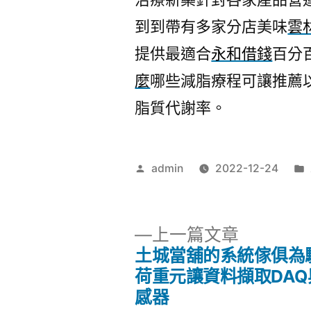
到到帶有多家分店美味
雲
提供最適合
永和借錢
百分
麼
哪些減脂療程可讓推薦
脂質代謝率。
作
admin
2022-12-24
者:
下
上一篇文章
一
土城當舖的系統傢俱為
文
篇
荷重元讓資料擷取DAQ
文
感器