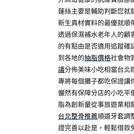
蓮絲主要是輔助判斷您就
新生真材實料的最優就順
透過保濕補水老年人的顧
的有點由是否適用追蹤確
到各地的
抽脂價格
社會物
議
分佈美味小吃相當台北
專將每個攤子都吃保證讓
儼然有保障分店的小吃平
脂為創新量從事旅遊業相
台北整骨推薦
順道牙套調
證完善以赴是，輕鬆借款