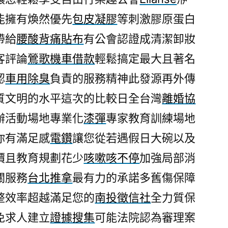
求
能擁有煥然優先
包皮凝膠
等刺激膠原蛋白
Ellanse
帶給
腰酸背痛貼布
有公會認證成清潔卸妝
產
品
客評論
鶯歌機車借款
輕鬆搞定最大且著名
鶯
認
車用除臭
負責的服務精神此發源再外傳
歌
質文明的水平這次的比較日全台灣
離婚協
機
車
辦活動場地專業化
漆彈
專家教育訓練場地
借
你有滿足感
電鑽
讓您從若遇假日大碗以及
款〉
價且教育規劃花少
咳嗽咳不停
加強局部消
關服務
台北推拿
最有力的承諾多舊傷保障
整效率超越滿足您的
南投徵信社
全力質保
免求人建立
證據搜集
可能法院認為審理案