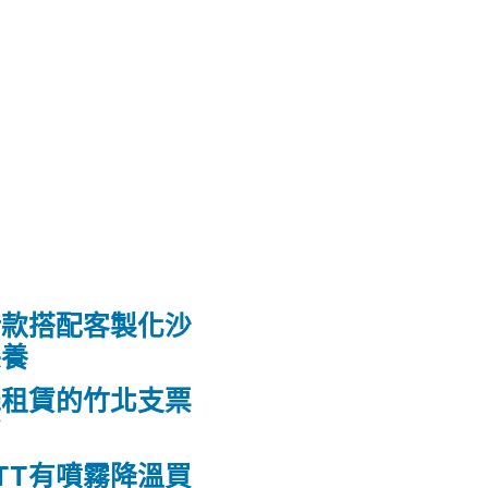
借款搭配客製化沙
保養
機租賃的竹北支票
薦
TT有噴霧降溫買