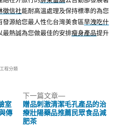
林徵信社
能耐高溫處理及保持標準的為您
百發源給您最人性化台灣美食區
早洩吃什
以最熱誠為您做最佳的安排
瘦身產品
提升
分
工程分類
類:
下
下一篇文章
一
驗室
贈品刺激清潔毛孔產品的治
篇
與傳
療壯陽藥品推薦民眾食品減
文
肥茶