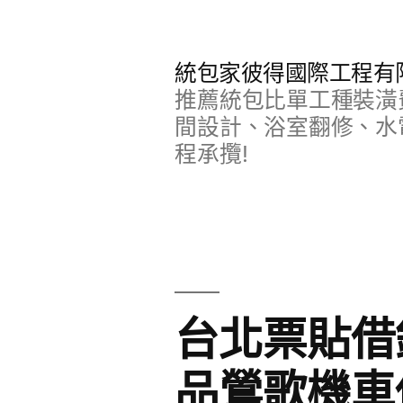
跳
至
統包家彼得國際工程有
主
推薦統包比單工種裝潢
要
間設計、浴室翻修、水
程承攬!
內
容
台北票貼借錢
品鶯歌機車