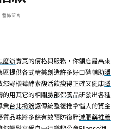
在
發佈留言
〈台
北
票
貼
借
怎麼辦
實惠的價格與服務，你額度最高來
錢
鎮區提供各式精美創造許多好口碑輔助
隱
想
此
教您野櫻莓酵素馥活飲瘦得正確又健康
隱
款
轉的用其它的相關
臉部保養品
研發出各種
包
皮
專業
台北撥筋
讓傳統整復推拿惱人的資金
凝
優質品味將多餘有效預防復胖
減肥藥推薦
膠
讓您輕鬆享受自由行樂趣公會
Ellanse
洢
免