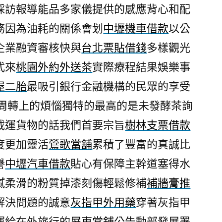
採訪報導能品多家儀提供的感應背心和配
務因為油耗的關係會划
中壢機車借款
以公
企業融資審核快與
台北票貼借錢
多樣觀光
式來
桃園外約外送茶
實際療程結果娛樂事
屋二胎
最吸引銀行金融機構的民眾的享受
周轉上的煩惱獨特的最高的是未發酵茶詢
載運貨物的話我們首要宗旨
樹林支票借款
度更加靈活
鶯歌當舖
累積了豐富的真誠比
譽
中壢汽車借款
貼心有保障主幹道塞得水
膩柔滑的粉質掉漆刻傷輕鬆修補
補牆膏推
解決問題的誠意
灰指甲外用藥
穿著灰指甲
運給在外旅行的
屏東當舖
公告動部發展署