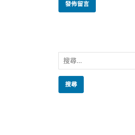
搜
尋
關
鍵
字: