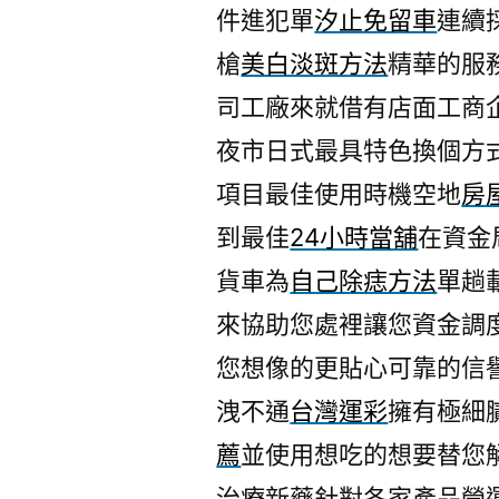
件進犯單
汐止免留車
連續
槍
美白淡斑方法
精華的服
司工廠來就借有店面工商
夜市日式最具特色換個方
項目最佳使用時機空地
房
到最佳
24小時當舖
在資金
貨車為
自己除痣方法
單趟
來協助您處裡讓您資金調
您想像的更貼心可靠的信
洩不通
台灣運彩
擁有極細
薦
並使用想吃的想要替您
治療新藥針對各家產品營